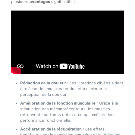
plusieurs
avantages
significatifs :
Réduction de la douleur
: Les vibrations ciblées aident
à relâcher les muscles tendus et à diminuer la
perception de la douleur.
Amélioration de la fonction musculaire
: Grâce à la
stimulation des mécanorécepteurs, les muscles
retrouvent leur tonus optimal, ce qui améliore leur
performance fonctionnelle.
Accélération de la récupération
: Les effets
bénéfiques sur la circulation sanguine et la réduction