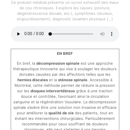
Ce podcast médical présente un survol exhaustif des maux
de cou chroniques. Il explore les causes (posture,
dégénérescence discale, etc.), symptômes (douleur,
engourdissement), diagnostic (examen physique
[…]
EN BREF
En bref, la
décompression spinale
est une approche
thérapeutique innovante qui vise à soulager les douleurs
dorsales causées par des affections telles que les
hernies discales
et la
sténose spinale
. Accessible à
Montréal, cette méthode permet de réduire la pression
sur les
disques intervertébraux
grâce à une traction
douce et contrôlée, favorisant ainsi la circulation
sanguine et la régénération tissulaire. La décompression
spinale s’avère être une solution non invasive et efficace
pour améliorer la
qualité de vie
des patients, tout en
évitant les interventions chirurgicales. Particulièrement
recommandée pour ceux souffrant de douleurs
chroniques, elle peut s’adapter à vos besoins