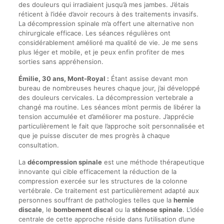
des douleurs qui irradiaient jusqu’à mes jambes. J’étais
réticent à l’idée d’avoir recours à des traitements invasifs.
La décompression spinale m’a offert une alternative non
chirurgicale efficace. Les séances régulières ont
considérablement amélioré ma qualité de vie. Je me sens
plus léger et mobile, et je peux enfin profiter de mes
sorties sans appréhension.
Émilie, 30 ans, Mont-Royal :
Étant assise devant mon
bureau de nombreuses heures chaque jour, j’ai développé
des douleurs cervicales. La décompression vertebrale a
changé ma routine. Les séances m’ont permis de libérer la
tension accumulée et d’améliorer ma posture. J’apprécie
particulièrement le fait que l’approche soit personnalisée et
que je puisse discuter de mes progrès à chaque
consultation.
La
décompression spinale
est une méthode thérapeutique
innovante qui cible efficacement la réduction de la
compression exercée sur les structures de la colonne
vertébrale. Ce traitement est particulièrement adapté aux
personnes souffrant de pathologies telles que la
hernie
discale
, le
bombement discal
ou la
sténose spinale
. L’idée
centrale de cette approche réside dans l’utilisation d’une