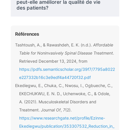
peut-elle améliorer la qualité de vie
des patients?
Références
Tashtoush, A., & Rawashdeh, E. K. (n.d.).
Affordable
Table for Noninvasively Spinal Disease Treatment
.
Retrieved December 13, 2024, from
https://pdfs.semanticscholar.org/39f7/7795a8022
e227332b16c3e9edf4a44720f32.pdf
Ekediegwu, E., Chuka, C., Nwosu, I., Ogbueche, C.,
EKECHUKWU, E. N. D., Uchenwoke, C., & Odole,
A. (2021). Musculoskeletal Disorders and
Treatment.
Journal Of
,
7
(2).
https://www.researchgate.net/profile/Ezinne-
Ekediegwu/publication/353307532_Reduction_in_