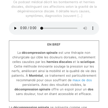
Ce podcast médical décrit les bombements et hernies
discales, distinguant ces affections selon la gravité de la
dégénérescence discale. Il détaille leurs causes,
symptômes, diagnostics (souvent
[…]
EN BREF
La
décompression spinale
est une thérapie non
chirurgicale qui cible les douleurs dorsales, notamment
celles causées par les
hernies discales
et la
sciatique
.
Cette méthode innovante soulage la pression sur les
nerfs, améliorant ainsi la mobilité et la qualité de vie des
patients. À
Montréal
, ce traitement est particulièrement
recommandé pour ceux souffrant de
maux de dos
persistants. Avec des résultats visibles, la
décompression spinale
offre un espoir pour un
dos
sans douleur, tout en étant accessible et efficace.
La
décompression spinale
se présente comme une