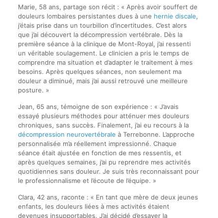
Marie, 58 ans, partage son récit : « Après avoir souffert de
douleurs lombaires persistantes dues à une
hernie discale
,
j’étais prise dans un tourbillon d’incertitudes. C’est alors
que j’ai découvert la décompression vertébrale. Dès la
première séance à la clinique de Mont-Royal, j’ai ressenti
un véritable soulagement. Le clinicien a pris le temps de
comprendre ma situation et d’adapter le traitement à mes
besoins. Après quelques séances, non seulement ma
douleur a diminué, mais j’ai aussi retrouvé une meilleure
posture. »
Jean, 65 ans, témoigne de son expérience : « J’avais
essayé plusieurs méthodes pour atténuer mes douleurs
chroniques, sans succès. Finalement, j’ai eu recours à la
décompression neurovertébrale
à Terrebonne. L’approche
personnalisée m’a réellement impressionné. Chaque
séance était ajustée en fonction de mes ressentis, et
après quelques semaines, j’ai pu reprendre mes activités
quotidiennes sans douleur. Je suis très reconnaissant pour
le professionnalisme et l’écoute de l’équipe. »
Clara, 42 ans, raconte : « En tant que mère de deux jeunes
enfants, les douleurs liées à mes activités étaient
devenues insupportables. J’ai décidé d’essayer la