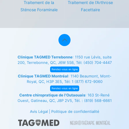
Traitement de la
Traitement de l'Arthrose
Sténose Foraminale
Facettaire
Clinique TAGMED Terrebonne
: 1150 rue Lévis, suite
200, Terrebonne, QC, J6W 5S6, Tél:
(450) 704-4447
Rendez-vous en ligne
Clinique TAGMED Montréal
: 1140 Beaumont, Mont-
Royal, QC, H3P 3E5, Tél:
1 (877) 672-9060
Rendez-vous en ligne
Centre chiropratique de l'Outaouais
: 163 St-René
Ouest, Gatineau, QC, J8P 2V5, Tél. :
(819) 568-6661
Avis Légal
|
Politique de confidentialité