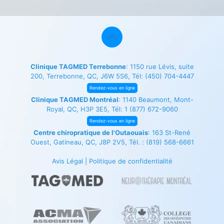
Clinique TAGMED Terrebonne
: 1150 rue Lévis, suite
200, Terrebonne, QC, J6W 5S6, Tél:
(450) 704-4447
Rendez-vous en ligne
Clinique TAGMED Montréal
: 1140 Beaumont, Mont-
Royal, QC, H3P 3E5, Tél:
1 (877) 672-9060
Rendez-vous en ligne
Centre chiropratique de l'Outaouais
: 163 St-René
Ouest, Gatineau, QC, J8P 2V5, Tél. :
(819) 568-6661
Avis Légal
|
Politique de confidentialité