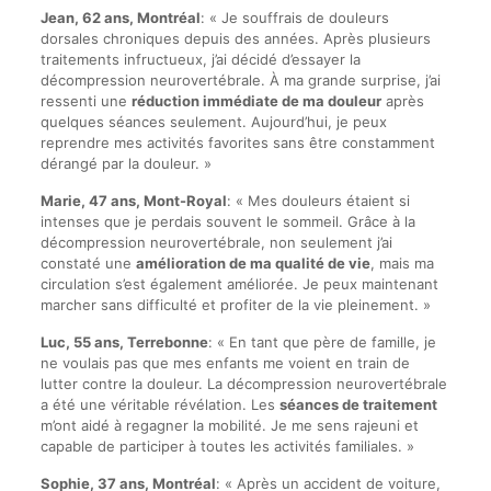
Jean, 62 ans, Montréal
: « Je souffrais de douleurs
dorsales chroniques depuis des années. Après plusieurs
traitements infructueux, j’ai décidé d’essayer la
décompression neurovertébrale. À ma grande surprise, j’ai
ressenti une
réduction immédiate de ma douleur
après
quelques séances seulement. Aujourd’hui, je peux
reprendre mes activités favorites sans être constamment
dérangé par la douleur. »
Marie, 47 ans, Mont-Royal
: « Mes douleurs étaient si
intenses que je perdais souvent le sommeil. Grâce à la
décompression neurovertébrale, non seulement j’ai
constaté une
amélioration de ma qualité de vie
, mais ma
circulation s’est également améliorée. Je peux maintenant
marcher sans difficulté et profiter de la vie pleinement. »
Luc, 55 ans, Terrebonne
: « En tant que père de famille, je
ne voulais pas que mes enfants me voient en train de
lutter contre la douleur. La décompression neurovertébrale
a été une véritable révélation. Les
séances de traitement
m’ont aidé à regagner la mobilité. Je me sens rajeuni et
capable de participer à toutes les activités familiales. »
Sophie, 37 ans, Montréal
: « Après un accident de voiture,