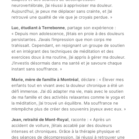
neurovertébrale, j’ai réussi à apprivoiser ma douleur.
Aujourd’hui, je peux me déplacer sans crainte, et j’ai
retrouvé une qualité de vie que je croyais perdue. »
Luc, étudiant à Terrebonne
, partage son expérience :
« Depuis mon adolescence, j’étais en proie à des douleurs
persistantes. J’avais l’impression que mon corps me
trahissait. Cependant, en rejoignant un groupe de soutien
et en intégrant des techniques de méditation et des
exercices doux à ma routine, j’ai appris à gérer ma douleur.
J’investis désormais dans ma santé et je savoure chaque
instant sans souffrance. »
Marie, mère de famille à Montréal
, déclare : « Élever mes
enfants tout en vivant avec la douleur chronique a été un
défi immense. J’ai dû adapter ma vie, mais avec le soutien
de ma famille et des activités relaxantes comme le yoga et
la méditation, j’ai trouvé un équilibre. Ma souffrance ne
m’empêche plus de créer des souvenirs joyeux avec eux. »
Jean, retraité de Mont-Royal
, raconte : « Après un
accident de voiture, j’étais accablé par des douleurs
intenses et chroniques. Grâce à la thérapie physique et
des séances de décompression, j’ai réussi à retrouver une