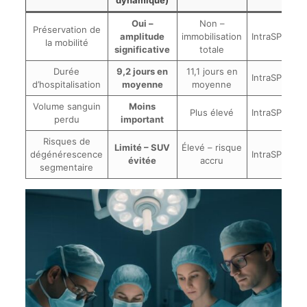
dynamique)
Oui –
Non –
Préservation de
amplitude
immobilisation
IntraSPINE
la mobilité
significative
totale
Durée
9,2 jours en
11,1 jours en
IntraSPINE
d’hospitalisation
moyenne
moyenne
Volume sanguin
Moins
Plus élevé
IntraSPINE
perdu
important
Risques de
Limité – SUV
Élevé – risque
dégénérescence
IntraSPINE
évitée
accru
segmentaire