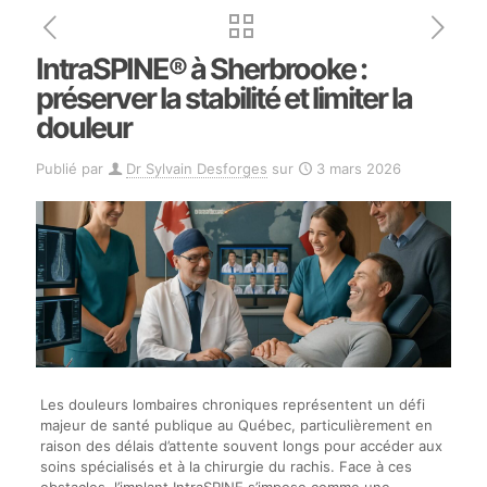
IntraSPINE® à Sherbrooke :
préserver la stabilité et limiter la
douleur
Publié par
Dr Sylvain Desforges
sur
3 mars 2026
Les douleurs lombaires chroniques représentent un défi
majeur de santé publique au Québec, particulièrement en
raison des délais d’attente souvent longs pour accéder aux
soins spécialisés et à la chirurgie du rachis. Face à ces
obstacles, l’implant IntraSPINE s’impose comme une