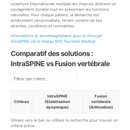
ouverture internationale multiplie les chances d’obtenir un
soulagement durable tout en préservant les fonctions
naturelles. Pour chaque patient, la démarche est
entièrement personnalisée, tenant compte de ses
attentes, conditions et contraintes.
Informations et accompagnement pour la chirurgie
IntraSPINE via le réseau SOS Tourisme Médical
Comparatif des solutions :
IntraSPINE vs Fusion vertébrale
Filtrer
les
critères
Tapez
IntraSPINE
Fusion
pour
Critères
(Stabilisation
vertébrale
filtrer
dynamique)
(Arthrodèse)
les
lignes
Tableau
du
Glissez vers le bas ou utilisez la recherche pour trouver un
comparant
tableau
critère précis.
IntraSPINE