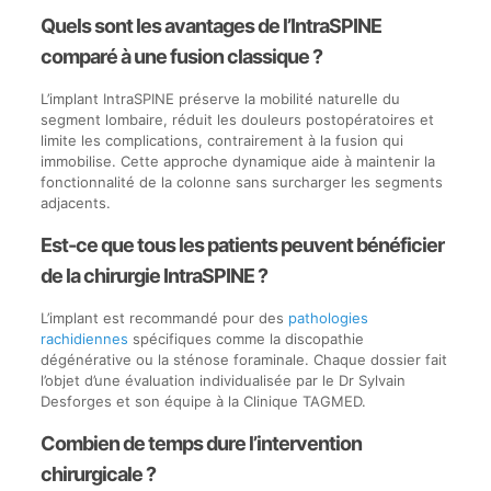
par
(Stabilisation
Quels sont les avantages de l’IntraSPINE
un
dynamique)
critère
à
comparé à une fusion classique ?
précis.
la
Fusion
L’implant IntraSPINE préserve la mobilité naturelle du
vertébrale
segment lombaire, réduit les douleurs postopératoires et
(Arthrodèse)
limite les complications, contrairement à la fusion qui
selon
immobilise. Cette approche dynamique aide à maintenir la
différents
fonctionnalité de la colonne sans surcharger les segments
critères
adjacents.
médicaux
Est-ce que tous les patients peuvent bénéficier
de la chirurgie IntraSPINE ?
L’implant est recommandé pour des
pathologies
rachidiennes
spécifiques comme la discopathie
dégénérative ou la sténose foraminale. Chaque dossier fait
l’objet d’une évaluation individualisée par le Dr Sylvain
Desforges et son équipe à la Clinique TAGMED.
Combien de temps dure l’intervention
chirurgicale ?