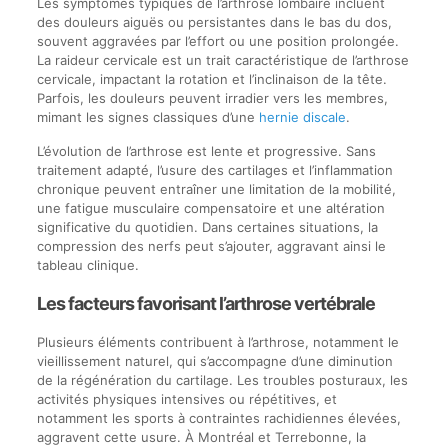
Les symptômes typiques de l’arthrose lombaire incluent
des douleurs aiguës ou persistantes dans le bas du dos,
souvent aggravées par l’effort ou une position prolongée.
La raideur cervicale est un trait caractéristique de l’arthrose
cervicale, impactant la rotation et l’inclinaison de la tête.
Parfois, les douleurs peuvent irradier vers les membres,
mimant les signes classiques d’une
hernie discale
.
L’évolution de l’arthrose est lente et progressive. Sans
traitement adapté, l’usure des cartilages et l’inflammation
chronique peuvent entraîner une limitation de la mobilité,
une fatigue musculaire compensatoire et une altération
significative du quotidien. Dans certaines situations, la
compression des nerfs peut s’ajouter, aggravant ainsi le
tableau clinique.
Les facteurs favorisant l’arthrose vertébrale
Plusieurs éléments contribuent à l’arthrose, notamment le
vieillissement naturel, qui s’accompagne d’une diminution
de la régénération du cartilage. Les troubles posturaux, les
activités physiques intensives ou répétitives, et
notamment les sports à contraintes rachidiennes élevées,
aggravent cette usure. À Montréal et Terrebonne, la