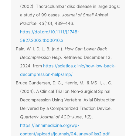
(2002). Thoracolumbar disc disease in large dogs:
a study of 99 cases.
Journal of Small Animal
Practice
,
43
(10), 439–446.
https://doi.org/10.1111/j.1748-
5827.2002.tb00010.x
Pain, W. I. D. L. B. (n.d.).
How Can Lower Back
Decompression Help
. Retrieved December 13,
2024, from
https://sciatica.clinic/how-low-back-
decompression-help/amp/
Bruce Gundersen, D. C., Henrie, M., & MS II, J. C.
(2004). A Clinical Trial on Non-Surgical Spinal
Decompression Using Vertebral Axial Distraction
Delivered by a Computerized Traction Device.
Quarterly Journal of ACO–June
,
1
(2).
https://ianmmedicine.org/wp-
content/uploads/journals/04Junevol1iss2.pdf