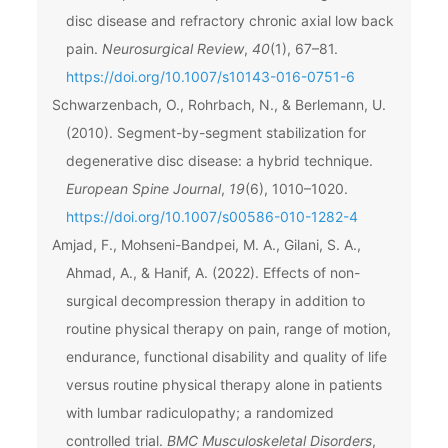
disc disease and refractory chronic axial low back
pain.
Neurosurgical Review
,
40
(1), 67–81.
https://doi.org/10.1007/s10143-016-0751-6
Schwarzenbach, O., Rohrbach, N., & Berlemann, U.
(2010). Segment-by-segment stabilization for
degenerative disc disease: a hybrid technique.
European Spine Journal
,
19
(6), 1010–1020.
https://doi.org/10.1007/s00586-010-1282-4
Amjad, F., Mohseni-Bandpei, M. A., Gilani, S. A.,
Ahmad, A., & Hanif, A. (2022). Effects of non-
surgical decompression therapy in addition to
routine physical therapy on pain, range of motion,
endurance, functional disability and quality of life
versus routine physical therapy alone in patients
with lumbar radiculopathy; a randomized
controlled trial.
BMC Musculoskeletal Disorders
,