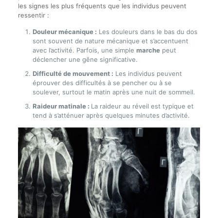
les signes les plus fréquents que les individus peuvent
ressentir :
Douleur mécanique :
Les douleurs dans le bas du dos
sont souvent de nature mécanique et s’accentuent
avec l’activité. Parfois, une simple
marche
peut
déclencher une gêne significative.
Difficulté de mouvement :
Les individus peuvent
éprouver des difficultés à se pencher ou à se
soulever, surtout le matin après une nuit de sommeil.
Raideur matinale :
La raideur au réveil est typique et
tend à s’atténuer après quelques minutes d’activité.