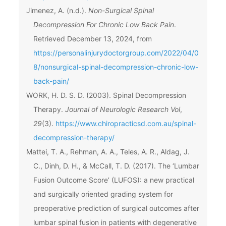
Jimenez, A. (n.d.).
Non-Surgical Spinal
Decompression For Chronic Low Back Pain
.
Retrieved December 13, 2024, from
https://personalinjurydoctorgroup.com/2022/04/0
8/nonsurgical-spinal-decompression-chronic-low-
back-pain/
WORK, H. D. S. D. (2003). Spinal Decompression
Therapy.
Journal of Neurologic Research Vol
,
29
(3).
https://www.chiropracticsd.com.au/spinal-
decompression-therapy/
Mattei, T. A., Rehman, A. A., Teles, A. R., Aldag, J.
C., Dinh, D. H., & McCall, T. D. (2017). The ‘Lumbar
Fusion Outcome Score’ (LUFOS): a new practical
and surgically oriented grading system for
preoperative prediction of surgical outcomes after
lumbar spinal fusion in patients with degenerative