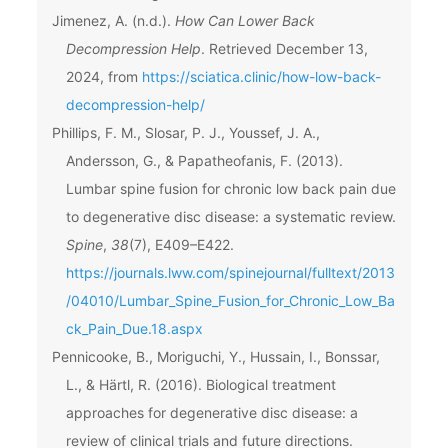
Jimenez, A. (n.d.).
How Can Lower Back
Decompression Help
. Retrieved December 13,
2024, from
https://sciatica.clinic/how-low-back-
decompression-help/
Phillips, F. M., Slosar, P. J., Youssef, J. A.,
Andersson, G., & Papatheofanis, F. (2013).
Lumbar spine fusion for chronic low back pain due
to degenerative disc disease: a systematic review.
Spine
,
38
(7), E409–E422.
https://journals.lww.com/spinejournal/fulltext/2013
/04010/Lumbar_Spine_Fusion_for_Chronic_Low_Ba
ck_Pain_Due.18.aspx
Pennicooke, B., Moriguchi, Y., Hussain, I., Bonssar,
L., & Härtl, R. (2016). Biological treatment
approaches for degenerative disc disease: a
review of clinical trials and future directions.