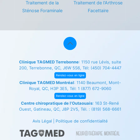
Traitement de la
Traitement de l'Arthrose
Sténose Foraminale
Facettaire
Clinique TAGMED Terrebonne
: 1150 rue Lévis, suite
200, Terrebonne, QC, J6W 5S6, Tél:
(450) 704-4447
Rendez-vous en ligne
Clinique TAGMED Montréal
: 1140 Beaumont, Mont-
Royal, QC, H3P 3E5, Tél:
1 (877) 672-9060
Rendez-vous en ligne
Centre chiropratique de l'Outaouais
: 163 St-René
Ouest, Gatineau, QC, J8P 2V5, Tél. :
(819) 568-6661
Avis Légal
|
Politique de confidentialité