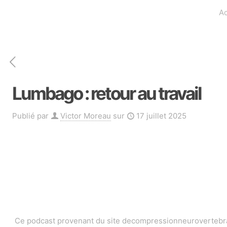
Ac
Lumbago : retour au travail
Publié par
Victor Moreau
sur
17 juillet 2025
Ce podcast provenant du site decompressionneurovertebrale