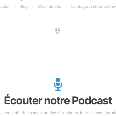
cueil
Blog
Maux de dos
Lumbago : retour au trav
Écouter notre Podcast
.com décrit les maux de dos chroniques, leurs causes (hernies