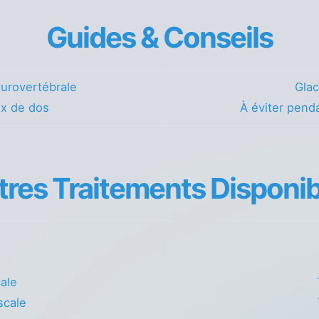
Guides & Conseils
urovertébrale
Glac
ux de dos
À éviter penda
tres Traitements Disponib
cale
scale