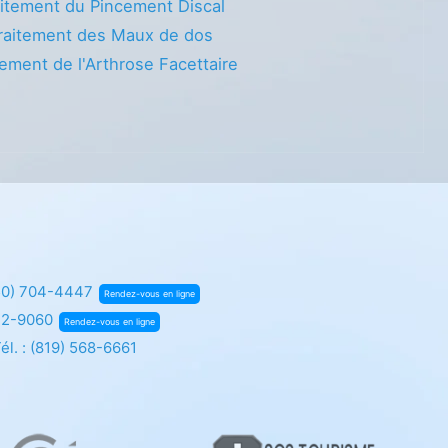
itement du Pincement Discal
raitement des Maux de dos
tement de l'Arthrose Facettaire
50) 704-4447
Rendez-vous en ligne
72-9060
Rendez-vous en ligne
él. :
(819) 568-6661