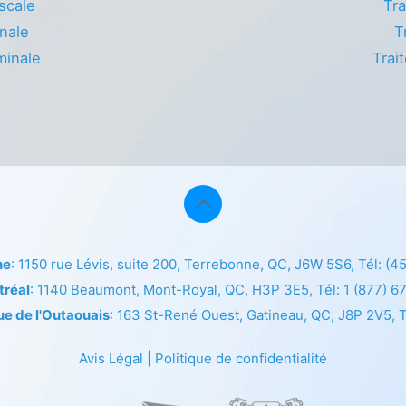
scale
Tra
nale
T
minale
Trai
ne
: 1150 rue Lévis, suite 200, Terrebonne, QC, J6W 5S6, Tél:
(4
tréal
: 1140 Beaumont, Mont-Royal, QC, H3P 3E5, Tél:
1 (877) 6
ue de l'Outaouais
: 163 St-René Ouest, Gatineau, QC, J8P 2V5, T
Avis Légal
|
Politique de confidentialité