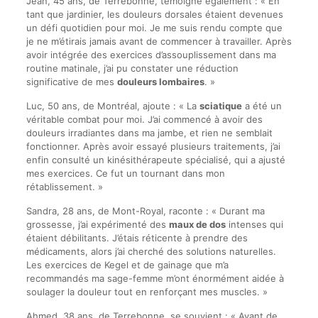
Jean, 45 ans, de Terrebonne, témoigne également : « En
tant que jardinier, les douleurs dorsales étaient devenues
un défi quotidien pour moi. Je me suis rendu compte que
je ne m’étirais jamais avant de commencer à travailler. Après
avoir intégrée des exercices d’assouplissement dans ma
routine matinale, j’ai pu constater une réduction
significative de mes
douleurs lombaires
. »
Luc, 50 ans, de Montréal, ajoute : « La
sciatique
a été un
véritable combat pour moi. J’ai commencé à avoir des
douleurs irradiantes dans ma jambe, et rien ne semblait
fonctionner. Après avoir essayé plusieurs traitements, j’ai
enfin consulté un kinésithérapeute spécialisé, qui a ajusté
mes exercices. Ce fut un tournant dans mon
rétablissement. »
Sandra, 28 ans, de Mont-Royal, raconte : « Durant ma
grossesse, j’ai expérimenté des
maux de dos
intenses qui
étaient débilitants. J’étais réticente à prendre des
médicaments, alors j’ai cherché des solutions naturelles.
Les exercices de Kegel et de gainage que m’a
recommandés ma sage-femme m’ont énormément aidée à
soulager la douleur tout en renforçant mes muscles. »
Ahmed, 38 ans, de Terrebonne, se souvient : « Avant de