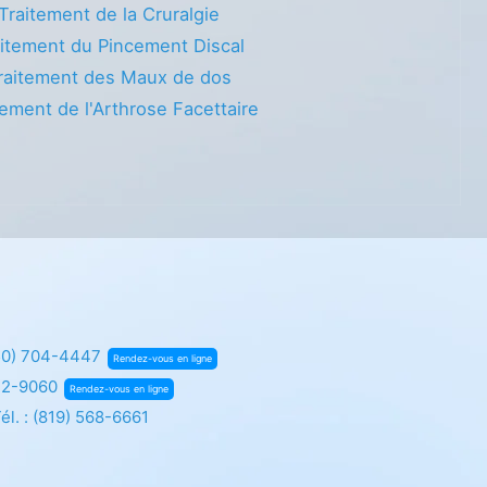
Traitement de la Cruralgie
itement du Pincement Discal
raitement des Maux de dos
tement de l'Arthrose Facettaire
50) 704-4447
Rendez-vous en ligne
72-9060
Rendez-vous en ligne
él. :
(819) 568-6661