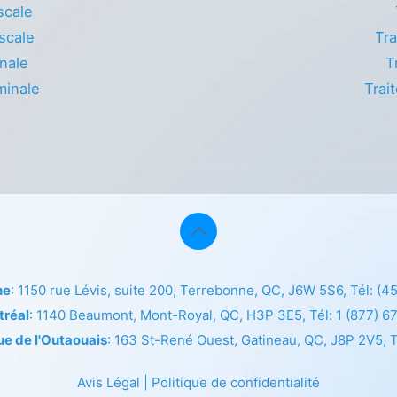
scale
scale
Tra
nale
T
minale
Trai
ne
: 1150 rue Lévis, suite 200, Terrebonne, QC, J6W 5S6, Tél:
(4
tréal
: 1140 Beaumont, Mont-Royal, QC, H3P 3E5, Tél:
1 (877) 6
ue de l'Outaouais
: 163 St-René Ouest, Gatineau, QC, J8P 2V5, T
Avis Légal
|
Politique de confidentialité