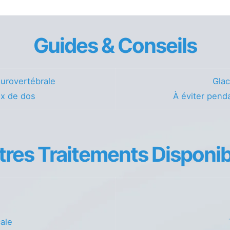
Guides & Conseils
urovertébrale
Glac
ux de dos
À éviter penda
tres Traitements Disponib
cale