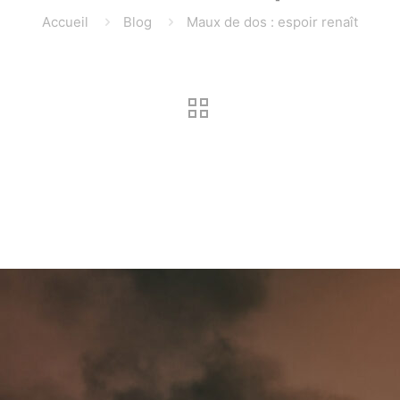
Accueil
Blog
Maux de dos : espoir renaît