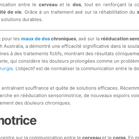
nication entre le
cerveau
et le
dos
, tout en renforçant la 
ité de vie
. Grâce à un traitement axé sur la réhabilitation du
 solutions durables.
t
pour les
maux de dos
chroniques
, axé sur la
rééducation sen
stralia, a démontré une efficacité significative dans le soula
 à des traitements fictifs, montrant des résultats cliniquemen
ante, qui considère les douleurs prolongées comme un problèm
rurgie
. L’objectif est de normaliser la communication entre le do
, entraînant souffrance et quête de solutions efficaces. Réce
rche en rééducation sensorimotrice, de nouveaux espoirs voient
aitement des douleurs chroniques.
motrice
ncentre sur la communication entre le
cerveau
et le
corps
. En m