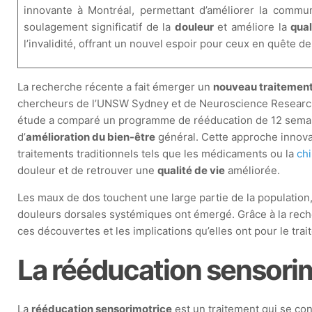
innovante à Montréal, permettant d’améliorer la commu
soulagement significatif de la
douleur
et améliore la
qual
l’invalidité, offrant un nouvel espoir pour ceux en quête de
La recherche récente a fait émerger un
nouveau traitemen
chercheurs de l’UNSW Sydney et de Neuroscience Research Au
étude a comparé un programme de rééducation de 12 semaines
d’
amélioration du bien-être
général. Cette approche innov
traitements traditionnels tels que les médicaments ou la
chi
douleur et de retrouver une
qualité de vie
améliorée.
Les maux de dos touchent une large partie de la population
douleurs dorsales systémiques ont émergé. Grâce à la reche
ces découvertes et les implications qu’elles ont pour le tr
La rééducation sensori
La
rééducation sensorimotrice
est un traitement qui se co