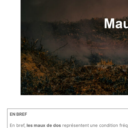
EN BREF
En bref,
les maux de dos
représentent une condition fréq