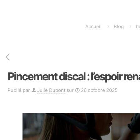
Accueil
Blog
h
Pincement discal : l’espoir re
Publié par
Julie Dupont
sur
26 octobre 2025