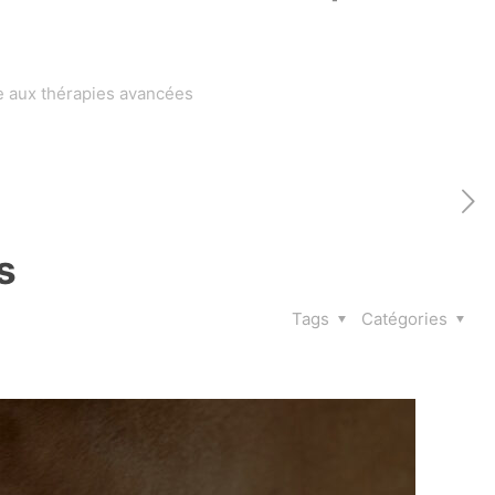
ce aux thérapies avancées
s
Tags
Catégories