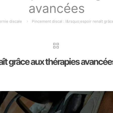
avancées
ernie discale
Pincement discal : l&rsquo;espoir renaît grâ
naît grâce aux thérapies avancée