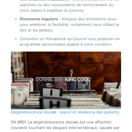
planches ou des mouvements de renforcement du
tronc aident à stabiliser la colonne;
Étirements réguliers
: Intégrez des étirements doux
pour améliorer la flexibilité, notamment ceux ciblant le
dos et les jambes;
Consultez un thérapeute qui pourra vous proposer un
programme personnalisé adapté à votre condition.
Dégénérescence discale : espoir et résilience des patients
EN BREF La dégénérescence discale est une affection
courante touchant les disques intervertébraux, causée par