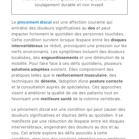
soulagement durable et non invasif.
Le
pincement discal
est une affection courante qui
entraîne des douleurs significatives au
dos
et peut
impacter fortement le quotidien des personnes touchées.
Cette condition survient lorsque l’espace entre les
disques
intervertébraux
se réduit, provoquant une pression sur les
nerfs environnants. Les symptômes incluent des douleurs
localisées, des
engourdissements
et une diminution de la
mobilité. Pour faire face à ces défis quotidiens, plusieurs
solutions adaptées
existent. Elles comprennent des
pratiques telles que le
renforcement musculaire
, des
techniques de
détente
, l’adoption d’une
posture correcte
et la consultation auprès de spécialistes. Ces approches
visent à améliorer la qualité de vie des patients tout en
favorisant une
meilleure santé
de la colonne vertébrale.
Le pincement discal est une condition qui peut causer des
douleurs significatives et d’autres défis au quotidien. Il se
manifeste par une réduction de l’espace entre les disques
intervertébraux, engendrant des douleurs au dos et au
cou. Cet article explore les défis associés à cette
condition, ainsi que des solutions adaptées pour améliorer