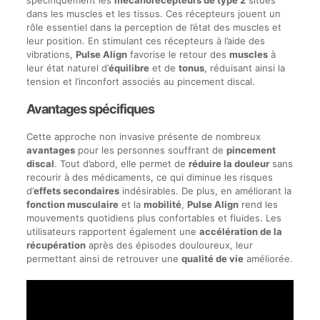
spécifiquement les
mécanorécepteurs de type 2
situés
dans les muscles et les tissus. Ces récepteurs jouent un
rôle essentiel dans la perception de l’état des muscles et
leur position. En stimulant ces récepteurs à l’aide des
vibrations,
Pulse Align
favorise le retour des
muscles
à
leur état naturel d’
équilibre
et de
tonus
, réduisant ainsi la
tension et l’inconfort associés au pincement discal.
Avantages spécifiques
Cette approche non invasive présente de nombreux
avantages
pour les personnes souffrant de
pincement
discal
. Tout d’abord, elle permet de
réduire la douleur
sans
recourir à des médicaments, ce qui diminue les risques
d’
effets secondaires
indésirables. De plus, en améliorant la
fonction musculaire
et la
mobilité
,
Pulse Align
rend les
mouvements quotidiens plus confortables et fluides. Les
utilisateurs rapportent également une
accélération de la
récupération
après des épisodes douloureux, leur
permettant ainsi de retrouver une
qualité de vie
améliorée.