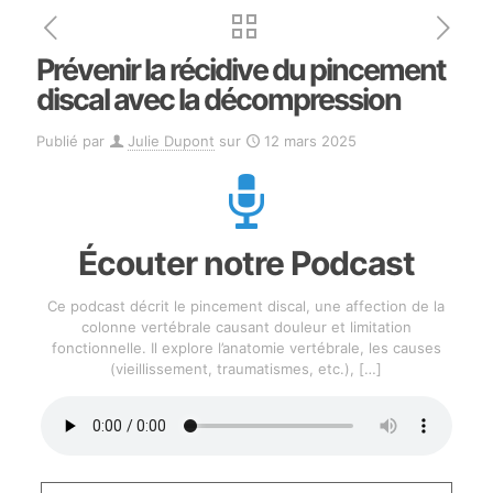
Prévenir la récidive du pincement
discal avec la décompression
Publié par
Julie Dupont
sur
12 mars 2025
Écouter notre Podcast
Ce podcast décrit le pincement discal, une affection de la
colonne vertébrale causant douleur et limitation
fonctionnelle. Il explore l’anatomie vertébrale, les causes
(vieillissement, traumatismes, etc.),
[…]