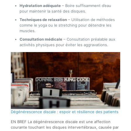
Hydratation adéquate
– Boire suffisamment d’eau
pour maintenir la santé des disques.
Techniques de relaxation
– Utilisation de méthodes
comme le yoga ou le stretching pour détendre les
muscles.
Consultation médicale
– Consultation préalable aux
activités physiques pour éviter les aggravations.
Dégénérescence discale : espoir et résilience des patients
EN BREF La dégénérescence discale est une affection
courante touchant les disques intervertébraux, causée par