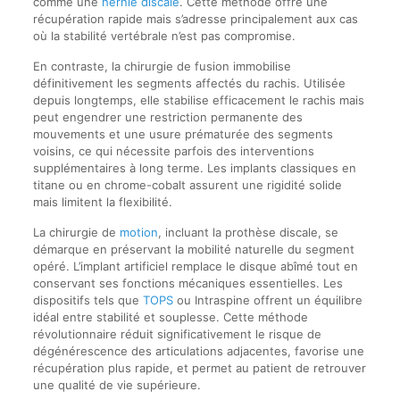
comme une
hernie discale
. Cette méthode offre une
récupération rapide mais s’adresse principalement aux cas
où la stabilité vertébrale n’est pas compromise.
En contraste, la chirurgie de fusion immobilise
définitivement les segments affectés du rachis. Utilisée
depuis longtemps, elle stabilise efficacement le rachis mais
peut engendrer une restriction permanente des
mouvements et une usure prématurée des segments
voisins, ce qui nécessite parfois des interventions
supplémentaires à long terme. Les implants classiques en
titane ou en chrome-cobalt assurent une rigidité solide
mais limitent la flexibilité.
La chirurgie de
motion
, incluant la prothèse discale, se
démarque en préservant la mobilité naturelle du segment
opéré. L’implant artificiel remplace le disque abîmé tout en
conservant ses fonctions mécaniques essentielles. Les
dispositifs tels que
TOPS
ou Intraspine offrent un équilibre
idéal entre stabilité et souplesse. Cette méthode
révolutionnaire réduit significativement le risque de
dégénérescence des articulations adjacentes, favorise une
récupération plus rapide, et permet au patient de retrouver
une qualité de vie supérieure.