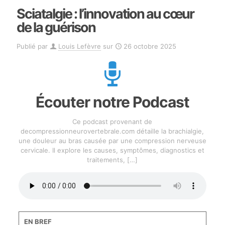
Sciatalgie : l’innovation au cœur
de la guérison
Publié par
Louis Lefèvre
sur
26 octobre 2025
Écouter notre Podcast
Ce podcast provenant de
decompressionneurovertebrale.com détaille la brachialgie,
une douleur au bras causée par une compression nerveuse
cervicale. Il explore les causes, symptômes, diagnostics et
traitements,
[…]
EN BREF