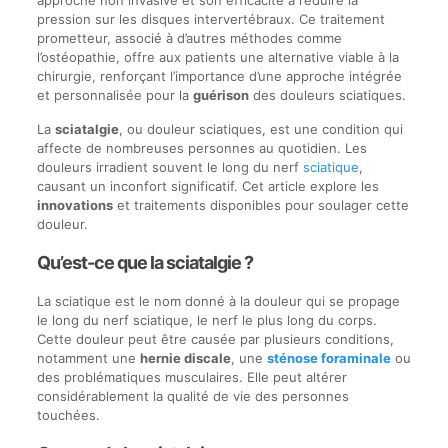
approche non invasive et son efficacité à réduire la
pression sur les disques intervertébraux. Ce traitement
prometteur, associé à d’autres méthodes comme
l’ostéopathie, offre aux patients une alternative viable à la
chirurgie, renforçant l’importance d’une approche intégrée
et personnalisée pour la
guérison
des douleurs sciatiques.
La
sciatalgie
, ou douleur sciatiques, est une condition qui
affecte de nombreuses personnes au quotidien. Les
douleurs irradient souvent le long du nerf
sciatique
,
causant un inconfort significatif. Cet article explore les
innovations
et traitements disponibles pour soulager cette
douleur.
Qu’est-ce que la sciatalgie ?
La sciatique est le nom donné à la douleur qui se propage
le long du nerf sciatique, le nerf le plus long du corps.
Cette douleur peut être causée par plusieurs conditions,
notamment une
hernie discale
, une
sténose foraminale
ou
des problématiques musculaires. Elle peut altérer
considérablement la qualité de vie des personnes
touchées.