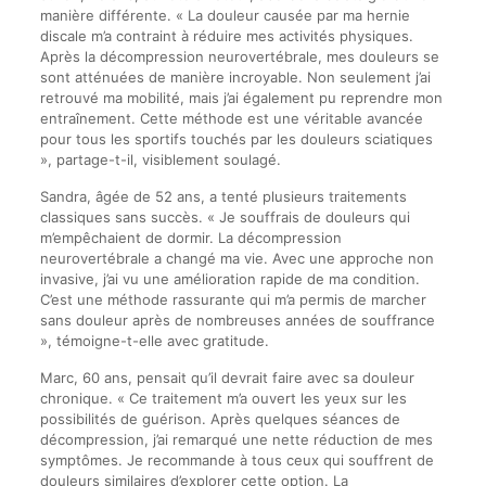
manière différente. « La douleur causée par ma hernie
discale m’a contraint à réduire mes activités physiques.
Après la décompression neurovertébrale, mes douleurs se
sont atténuées de manière incroyable. Non seulement j’ai
retrouvé ma mobilité, mais j’ai également pu reprendre mon
entraînement. Cette méthode est une véritable avancée
pour tous les sportifs touchés par les douleurs sciatiques
», partage-t-il, visiblement soulagé.
Sandra, âgée de 52 ans, a tenté plusieurs traitements
classiques sans succès. « Je souffrais de douleurs qui
m’empêchaient de dormir. La décompression
neurovertébrale a changé ma vie. Avec une approche non
invasive, j’ai vu une amélioration rapide de ma condition.
C’est une méthode rassurante qui m’a permis de marcher
sans douleur après de nombreuses années de souffrance
», témoigne-t-elle avec gratitude.
Marc, 60 ans, pensait qu’il devrait faire avec sa douleur
chronique. « Ce traitement m’a ouvert les yeux sur les
possibilités de guérison. Après quelques séances de
décompression, j’ai remarqué une nette réduction de mes
symptômes. Je recommande à tous ceux qui souffrent de
douleurs similaires d’explorer cette option. La