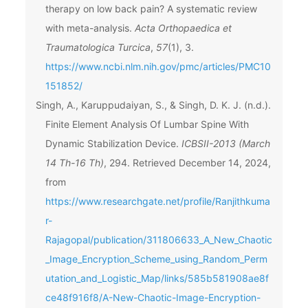
therapy on low back pain? A systematic review
with meta-analysis.
Acta Orthopaedica et
Traumatologica Turcica
,
57
(1), 3.
https://www.ncbi.nlm.nih.gov/pmc/articles/PMC10
151852/
Singh, A., Karuppudaiyan, S., & Singh, D. K. J. (n.d.).
Finite Element Analysis Of Lumbar Spine With
Dynamic Stabilization Device.
ICBSII-2013 (March
14 Th-16 Th)
, 294. Retrieved December 14, 2024,
from
https://www.researchgate.net/profile/Ranjithkuma
r-
Rajagopal/publication/311806633_A_New_Chaotic
_Image_Encryption_Scheme_using_Random_Perm
utation_and_Logistic_Map/links/585b581908ae8f
ce48f916f8/A-New-Chaotic-Image-Encryption-