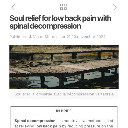
Soul relief for low back pain with
spinal decompression
Publié par
Victor Moreau
sur
20 novembre 2024
Soulager la lombalgie avec la décompression vertébrale
IN BRIEF
Spinal decompression
is a non-invasive method aimed
at relieving
low back pain
by reducing pressure on the