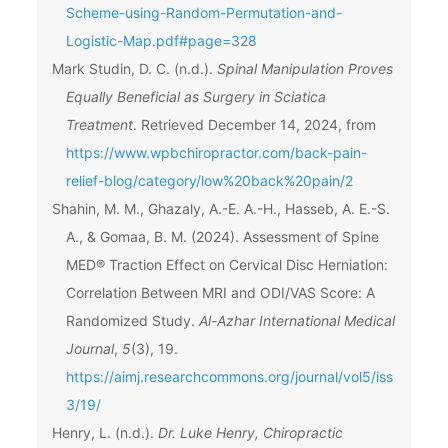
Scheme-using-Random-Permutation-and-
Logistic-Map.pdf#page=328
Mark Studin, D. C. (n.d.).
Spinal Manipulation Proves
Equally Beneficial as Surgery in Sciatica
Treatment
. Retrieved December 14, 2024, from
https://www.wpbchiropractor.com/back-pain-
relief-blog/category/low%20back%20pain/2
Shahin, M. M., Ghazaly, A.-E. A.-H., Hasseb, A. E.-S.
A., & Gomaa, B. M. (2024). Assessment of Spine
MED® Traction Effect on Cervical Disc Herniation:
Correlation Between MRI and ODI/VAS Score: A
Randomized Study.
Al-Azhar International Medical
Journal
,
5
(3), 19.
https://aimj.researchcommons.org/journal/vol5/iss
3/19/
Henry, L. (n.d.).
Dr. Luke Henry, Chiropractic