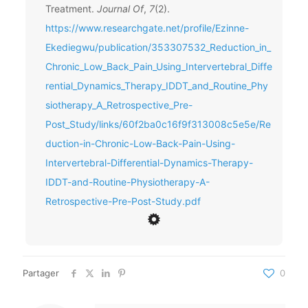
Treatment.
Journal Of
,
7
(2).
https://www.researchgate.net/profile/Ezinne-
Ekediegwu/publication/353307532_Reduction_in_
Chronic_Low_Back_Pain_Using_Intervertebral_Diffe
rential_Dynamics_Therapy_IDDT_and_Routine_Phy
siotherapy_A_Retrospective_Pre-
Post_Study/links/60f2ba0c16f9f313008c5e5e/Re
duction-in-Chronic-Low-Back-Pain-Using-
Intervertebral-Differential-Dynamics-Therapy-
IDDT-and-Routine-Physiotherapy-A-
Retrospective-Pre-Post-Study.pdf
Partager
0