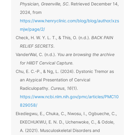
Physician, Greenville, SC
. Retrieved December 14,
2024, from
https://www.henryclinic.com/blog/blog/author/xzs
mjw/page/2/
Check, H. W. Y. L. T., & This, O. (n.d.).
BACK PAIN
RELIEF SECRETS
.
VanderWal, C. (n.d.).
You are browsing the archive
for HillDT Cervical Capture.
Chu, E. C.-P., & Ng, L. (2024). Dystonic Tremor as
an Atypical Presentation of Cervical
Radiculopathy.
Cureus
,
16
(1).
https://www.ncbi.nlm.nih.gov/pmc/articles/PMC10
829058/
Ekediegwu, E., Chuka, C., Nwosu, I., Ogbueche, C.,
EKECHUKWU, E. N. D., Uchenwoke, C., & Odole,
A. (2021). Musculoskeletal Disorders and