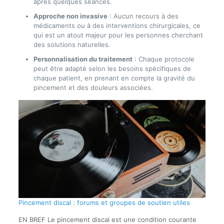
après quelques séances.
Approche non invasive
: Aucun recours à des
médicaments ou à des interventions chirurgicales, ce
qui est un atout majeur pour les personnes cherchant
des solutions naturelles.
Personnalisation du traitement
: Chaque protocole
peut être adapté selon les besoins spécifiques de
chaque patient, en prenant en compte la gravité du
pincement et des douleurs associées.
Pincement discal : forums et groupes de soutien utiles
EN BREF Le pincement discal est une condition courante