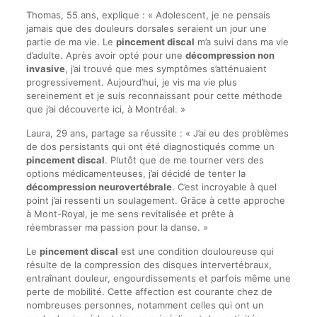
Thomas, 55 ans, explique : « Adolescent, je ne pensais
jamais que des douleurs dorsales seraient un jour une
partie de ma vie. Le
pincement discal
m’a suivi dans ma vie
d’adulte. Après avoir opté pour une
décompression non
invasive
, j’ai trouvé que mes symptômes s’atténuaient
progressivement. Aujourd’hui, je vis ma vie plus
sereinement et je suis reconnaissant pour cette méthode
que j’ai découverte ici, à Montréal. »
Laura, 29 ans, partage sa réussite : « J’ai eu des problèmes
de dos persistants qui ont été diagnostiqués comme un
pincement discal
. Plutôt que de me tourner vers des
options médicamenteuses, j’ai décidé de tenter la
décompression neurovertébrale
. C’est incroyable à quel
point j’ai ressenti un soulagement. Grâce à cette approche
à Mont-Royal, je me sens revitalisée et prête à
réembrasser ma passion pour la danse. »
Le
pincement discal
est une condition douloureuse qui
résulte de la compression des disques intervertébraux,
entraînant douleur, engourdissements et parfois même une
perte de mobilité. Cette affection est courante chez de
nombreuses personnes, notamment celles qui ont un