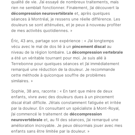
qualité de vie. J’ai essayé de nombreux traitements, mais
rien ne semblait fonctionner. Finalement, j’ai découvert la
décompression neurovertébrale
et, après quelques
séances à Montréal, je ressens une réelle différence. Les
douleurs se sont atténuées, et je peux à nouveau profiter
de mes activités quotidiennes. »
Éric, 43 ans, partage son expérience : « J’ai longtemps
vécu avec le mal de dos lié à un
pincement discal
au
niveau de la région lombaire. La
décompression vertebrale
a été un véritable tournant pour moi. Je suis allé à
Terrebonne pour quelques séances et j’ai immédiatement
remarqué une réduction de la douleur. Je recommande
cette méthode à quiconque souffre de problèmes
similaires. »
Sophie, 38 ans, raconte : « En tant que mère de deux
enfants, vivre avec des douleurs dues à un pincement
discal était difficile. J’étais constamment fatiguée et irritée
par la douleur. En consultant un spécialiste à Mont-Royal,
j’ai commencé le traitement de
déccompression
neurovertébrale
et, au fil des séances, j’ai remarqué une
amélioration incroyable. Je peux désormais jouer avec mes
enfants sans être limitée par la douleur. »