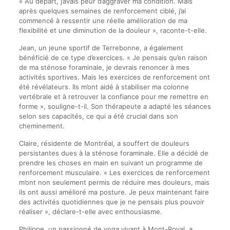
« Au départ, j’avais peur d’aggraver ma condition. Mais
après quelques semaines de renforcement ciblé, j’ai
commencé à ressentir une réelle amélioration de ma
flexibilité et une diminution de la douleur », raconte-t-elle.
Jean, un jeune sportif de Terrebonne, a également
bénéficié de ce type d’exercices. « Je pensais qu’en raison
de ma sténose foraminale, je devrais renoncer à mes
activités sportives. Mais les exercices de renforcement ont
été révélateurs. Ils m’ont aidé à stabiliser ma colonne
vertébrale et à retrouver la confiance pour me remettre en
forme », souligne-t-il. Son thérapeute a adapté les séances
selon ses capacités, ce qui a été crucial dans son
cheminement.
Claire, résidente de Montréal, a souffert de douleurs
persistantes dues à la sténose foraminale. Elle a décidé de
prendre les choses en main en suivant un programme de
renforcement musculaire. « Les exercices de renforcement
m’ont non seulement permis de réduire mes douleurs, mais
ils ont aussi amélioré ma posture. Je peux maintenant faire
des activités quotidiennes que je ne pensais plus pouvoir
réaliser », déclare-t-elle avec enthousiasme.
Philippe, un passionné de yoga vivant à Mont-Royal, a