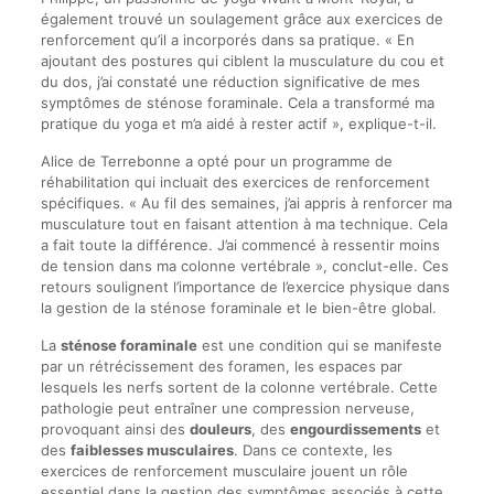
également trouvé un soulagement grâce aux exercices de
renforcement qu’il a incorporés dans sa pratique. « En
ajoutant des postures qui ciblent la musculature du cou et
du dos, j’ai constaté une réduction significative de mes
symptômes de sténose foraminale. Cela a transformé ma
pratique du yoga et m’a aidé à rester actif », explique-t-il.
Alice de Terrebonne a opté pour un programme de
réhabilitation qui incluait des exercices de renforcement
spécifiques. « Au fil des semaines, j’ai appris à renforcer ma
musculature tout en faisant attention à ma technique. Cela
a fait toute la différence. J’ai commencé à ressentir moins
de tension dans ma colonne vertébrale », conclut-elle. Ces
retours soulignent l’importance de l’exercice physique dans
la gestion de la sténose foraminale et le bien-être global.
La
sténose foraminale
est une condition qui se manifeste
par un rétrécissement des foramen, les espaces par
lesquels les nerfs sortent de la colonne vertébrale. Cette
pathologie peut entraîner une compression nerveuse,
provoquant ainsi des
douleurs
, des
engourdissements
et
des
faiblesses musculaires
. Dans ce contexte, les
exercices de renforcement musculaire jouent un rôle
essentiel dans la gestion des symptômes associés à cette