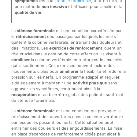
symptômes
liés à la
sténose foraminale
, tout en offrant
une méthode
non invasive
et efficace pour améliorer la
qualité de vie
.
La
sténose foraminale
est une condition caractérisée par
le
rétrécissement
des passages par lesquels les nerfs
quittent la colonne vertébrale, entraînant des douleurs et
des limitations. Les
exercices de renforcement
jouent un
rôle crucial dans la gestion de cette affection. Ils visent à
stabiliser
la colonne vertébrale en renforçant les muscles
qui la soutiennent. Ces exercices peuvent inclure des
mouvements ciblés pour
améliorer
la flexibilité et réduire la
pression sur les nerfs. Un programme adapté et régulier
aide également à maintenir une
activité physique
sans
aggraver les symptômes, contribuant ainsi à la
récupération
et au bien-être global des patients souffrant
de sténose foraminale.
La
sténose foraminale
est une condition qui provoque le
rétrécissement des ouvertures dans la colonne vertébrale
par lesquelles passent les nerfs. Cette situation peut
entraîner des douleurs et des engourdissements. La mise
en place d’exercices de renforcement ciblés peut aider à