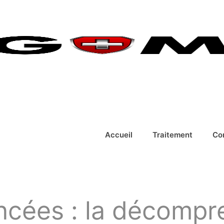
Accueil
Traitement
Co
ncées : la décompr