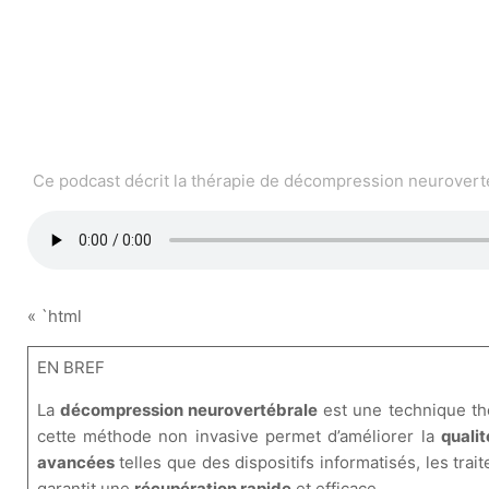
Ce podcast décrit la thérapie de décompression neurovertéb
« `html
EN BREF
La
décompression neurovertébrale
est une technique thé
cette méthode non invasive permet d’améliorer la
qualit
avancées
telles que des dispositifs informatisés, les tr
garantit une
récupération rapide
et efficace.