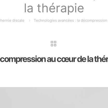
la thérapie
hernie discale
Technologies avancées : la décompression 
écompression au cœur de la thé