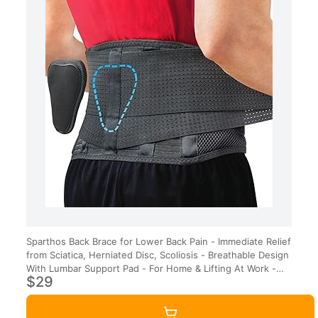
Sparthos Back Brace for Lower Back Pain - Immediate Relief
from Sciatica, Herniated Disc, Scoliosis - Breathable Design
With Lumbar Support Pad - For Home & Lifting At Work -
$29
For Men & Women - (Large)