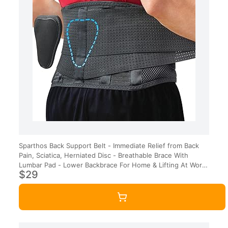
Sparthos Back Support Belt - Immediate Relief from Back
Pain, Sciatica, Herniated Disc - Breathable Brace With
Lumbar Pad - Lower Backbrace For Home & Lifting At Work
$29
- For Men & Women - (Small)