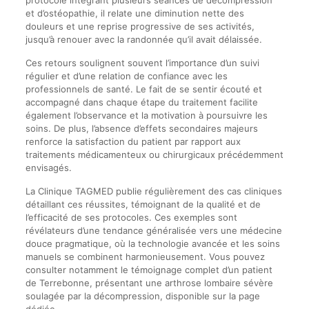
protocole intégrant plusieurs séances de décompression
et d’ostéopathie, il relate une diminution nette des
douleurs et une reprise progressive de ses activités,
jusqu’à renouer avec la randonnée qu’il avait délaissée.
Ces retours soulignent souvent l’importance d’un suivi
régulier et d’une relation de confiance avec les
professionnels de santé. Le fait de se sentir écouté et
accompagné dans chaque étape du traitement facilite
également l’observance et la motivation à poursuivre les
soins. De plus, l’absence d’effets secondaires majeurs
renforce la satisfaction du patient par rapport aux
traitements médicamenteux ou chirurgicaux précédemment
envisagés.
La Clinique TAGMED publie régulièrement des cas cliniques
détaillant ces réussites, témoignant de la qualité et de
l’efficacité de ses protocoles. Ces exemples sont
révélateurs d’une tendance généralisée vers une médecine
douce pragmatique, où la technologie avancée et les soins
manuels se combinent harmonieusement. Vous pouvez
consulter notamment le témoignage complet d’un patient
de Terrebonne, présentant une arthrose lombaire sévère
soulagée par la décompression, disponible sur la page