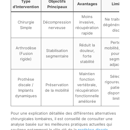
Type
Objectifs
Avantages
Limites
d’Intervention
Principaux
Moins
Ne traite pas 
Chirurgie
Décompression
invasive,
dégénérescen
Simple
nerveuse
récupération
discale
rapide
Perte de
Réduit la
Arthrodèse
mobilité, risq
Stabilisation
douleur,
(Fusion
pour les
segmentaire
forte
rigide)
segments
stabilité
adjacents
Maintien
Sélection
Prothèse
fonction
rigoureuse d
discale /
Préservation
vertébrale,
patients,
Implants
de la mobilité
récupération
disponibilité
dynamiques
fonctionnelle
limitée
améliorée
Pour une explication détaillée des différentes alternatives
chirurgicales lombaires, il est conseillé de consulter une
analyse basée sur les meilleures pratiques actuelles qui
souligne notamment le rôle clé de la
prothèse discale