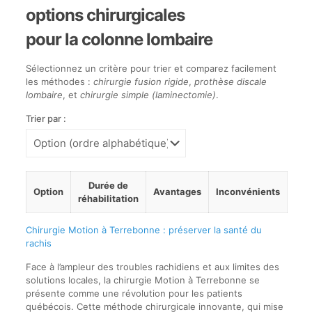
options chirurgicales
pour la colonne lombaire
Sélectionnez un critère pour trier et comparez facilement
les méthodes :
chirurgie fusion rigide
,
prothèse discale
lombaire
, et
chirurgie simple (laminectomie)
.
Trier par :
Choisir
Durée de
un
Option
Avantages
Inconvénients
réhabilitation
critère
ci-
dessus
Chirurgie Motion à Terrebonne : préserver la santé du
pour
rachis
trier
Face à l’ampleur des troubles rachidiens et aux limites des
le
solutions locales, la chirurgie Motion à Terrebonne se
tableau
présente comme une révolution pour les patients
québécois. Cette méthode chirurgicale innovante, qui mise