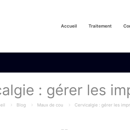
Accueil
Traitement
Co
algie : gérer les i
eil
Blog
Maux de cou
Cervicalgie : gérer les imp