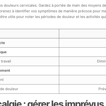
es douleurs cervicales. Gardez à portée de main des moyens
pprenez à identifier vos symptômes de manière précoce pour me
re utile pour noter les périodes de douleur et les activités qui
cte
ique
travail
Dimin
rement
nt
de douleur
Prév
lgie : gérer les imprévus