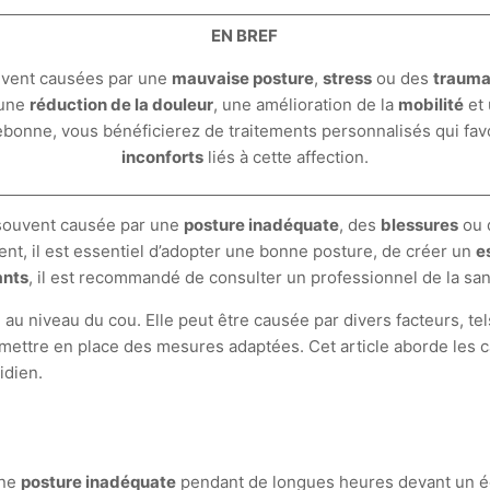
EN BREF
uvent causées par une
mauvaise posture
,
stress
ou des
trauma
 une
réduction de la douleur
, une amélioration de la
mobilité
et
bonne, vous bénéficierez de traitements personnalisés qui favo
inconforts
liés à cette affection.
 souvent causée par une
posture inadéquate
, des
blessures
ou 
nt, il est essentiel d’adopter une bonne posture, de créer un
e
ants
, il est recommandé de consulter un professionnel de la san
 au niveau du cou. Elle peut être causée par divers facteurs, te
 mettre en place des mesures adaptées. Cet article aborde les ca
idien.
Une
posture inadéquate
pendant de longues heures devant un éc