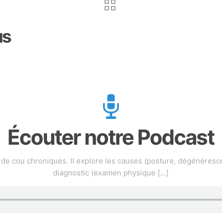
us
Écouter notre Podcast
de cou chroniques. Il explore les causes (posture, dégénéresc
diagnostic (examen physique
[…]