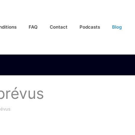
nditions
FAQ
Contact
Podcasts
Blog
mprévus
révus