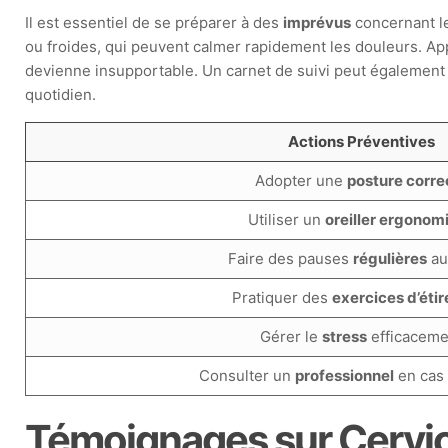
Il est essentiel de se préparer à des
imprévus
concernant l
ou froides, qui peuvent calmer rapidement les douleurs. A
devienne insupportable. Un carnet de suivi peut également êt
quotidien.
Actions Préventives
Adopter une
posture corre
Utiliser un
oreiller ergonom
Faire des pauses
régulières
au 
Pratiquer des
exercices d’éti
Gérer le
stress
efficaceme
Consulter un
professionnel
en cas 
Témoignages sur Cervica