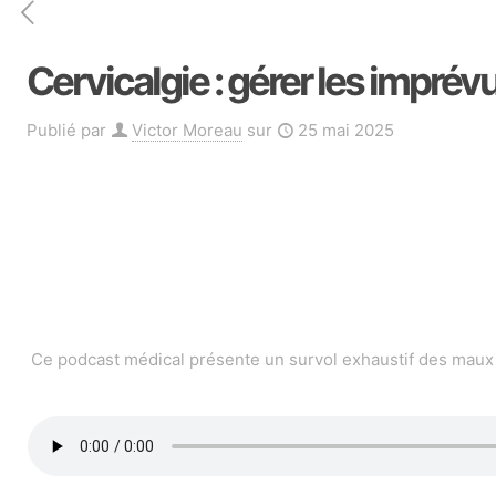
Cervicalgie : gérer les imprév
Publié par
Victor Moreau
sur
25 mai 2025
Ce podcast médical présente un survol exhaustif des maux 