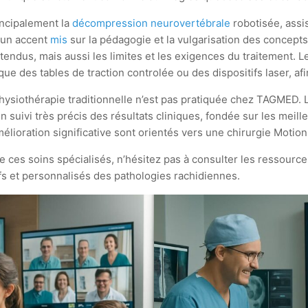
incipalement la
décompression neurovertébrale
robotisée, assis
 un accent
mis
sur la pédagogie et la vulgarisation des concep
endus, mais aussi les limites et les exigences du traitement. 
que des tables de traction controlée ou des dispositifs laser, af
 physiothérapie traditionnelle n’est pas pratiquée chez TAGMED
 un suivi très précis des résultats cliniques, fondée sur les meil
lioration significative sont orientés vers une chirurgie Motio
 ces soins spécialisés, n’hésitez pas à consulter les ressources
s et personnalisés des pathologies rachidiennes.