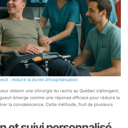
uil : réduire la durée d’hospitalisation
pour obtenir une chirurgie du rachis au Québec s’allongent,
ongueuil émerge comme une réponse efficace pour réduire la
lérer la convalescence. Cette méthode, fruit de plusieurs
n et suivi personnalisé