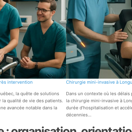
rès intervention
Chirurgie mini-invasive à Longue
Québec, la quête de solutions
Dans un contexte où les délais 
la qualité de vie des patients.
la chirurgie mini-invasive à L
une avancée notable dans la
durée d’hospitalisation et accé
décennies…
 : organisation, orientatio