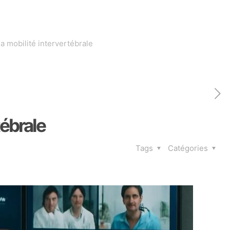
a mobilité intervertébrale
tébrale
Tags
Catégories