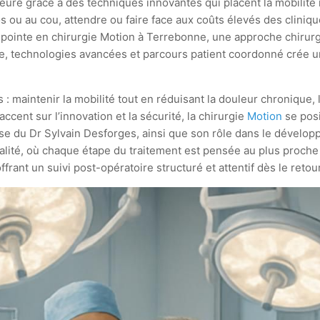
jeure grâce à des techniques innovantes qui placent la mobilit
 ou au cou, attendre ou faire face aux coûts élevés des cliniques
e pointe en chirurgie Motion à Terrebonne, une approche chirurg
e, technologies avancées et parcours patient coordonné crée un
 : maintenir la mobilité tout en réduisant la douleur chronique,
accent sur l’innovation et la sécurité, la chirurgie
Motion
se posi
reuse du Dr Sylvain Desforges, ainsi que son rôle dans le dével
ité, où chaque étape du traitement est pensée au plus proche d
offrant un suivi post-opératoire structuré et attentif dès le reto