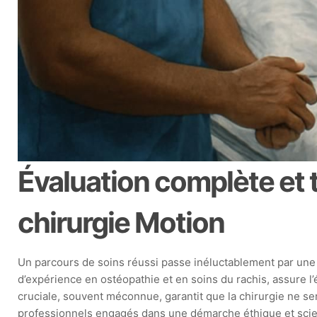
Évaluation complète et 
chirurgie Motion
Un parcours de soins réussi passe inéluctablement par une
d’expérience en ostéopathie et en soins du rachis, assure 
cruciale, souvent méconnue, garantit que la chirurgie ne s
professionnels engagés dans une démarche éthique et scie