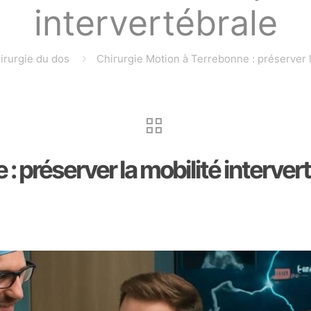
intervertébrale
irurgie du dos
Chirurgie Motion à Terrebonne : préserver l
: préserver la mobilité interver