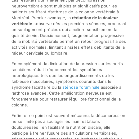
neurovertébrale sont multiples et significatifs pour les
patients souffrant d’arthrose de la colonne vertébrale à
Montréal. Premier avantage, la
réduction de la douleur
vertébrale
s’observe dès les premières séances, procurant
un soulagement précieux qui améliore sensiblement la
qualité de vie. Deuxièmement, l’augmentation progressive
de la mobilité vertébrale permet un retour progressif à des
activités normales, limitant ainsi les effets débilitants de la
raideur cervicale ou lombaire.
En complément, la diminution de la pression sur les nerfs
rachidiens réduit fréquemment les symptômes
neurologiques tels que les engourdissements ou les
faiblesse musculaires, symptômes courants dans le
syndrome facettaire ou la
sténose foraminale
associée à
l’arthrose avancée. Cette amélioration nerveuse est
fondamentale pour restaurer l’équilibre fonctionnel de la
colonne.
Enfin, et ce point est souvent méconnu, la décompression
ne se limite pas à soulager les manifestations
douloureuses : en facilitant la nutrition discale, elle
participe à freiner l’usure des articulations vertébrales,
ralentissant ainsi la progression de l’arthrose lombaire ou