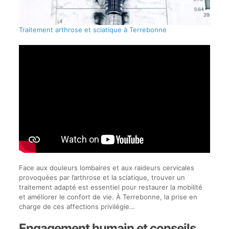
Traitement arthrose et sciatique à Terrebonne
Face aux douleurs lombaires et aux raideurs cervicales
provoquées par l’arthrose et la sciatique, trouver un
traitement adapté est essentiel pour restaurer la mobilité
et améliorer le confort de vie. À Terrebonne, la prise en
charge de ces affections privilégie…
Engagement humain et conseils