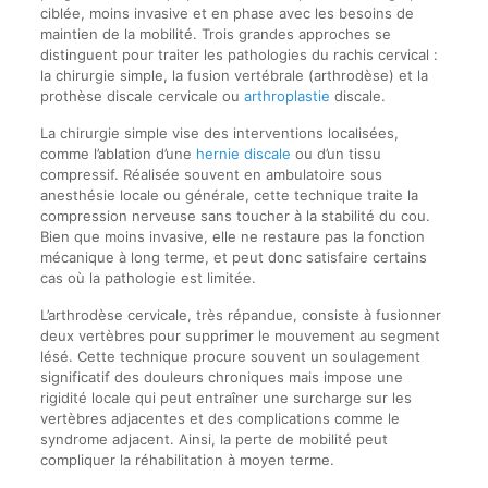
ciblée, moins invasive et en phase avec les besoins de
maintien de la mobilité. Trois grandes approches se
distinguent pour traiter les pathologies du rachis cervical :
la chirurgie simple, la fusion vertébrale (arthrodèse) et la
prothèse discale cervicale ou
arthroplastie
discale.
La chirurgie simple vise des interventions localisées,
comme l’ablation d’une
hernie discale
ou d’un tissu
compressif. Réalisée souvent en ambulatoire sous
anesthésie locale ou générale, cette technique traite la
compression nerveuse sans toucher à la stabilité du cou.
Bien que moins invasive, elle ne restaure pas la fonction
mécanique à long terme, et peut donc satisfaire certains
cas où la pathologie est limitée.
L’arthrodèse cervicale, très répandue, consiste à fusionner
deux vertèbres pour supprimer le mouvement au segment
lésé. Cette technique procure souvent un soulagement
significatif des douleurs chroniques mais impose une
rigidité locale qui peut entraîner une surcharge sur les
vertèbres adjacentes et des complications comme le
syndrome adjacent. Ainsi, la perte de mobilité peut
compliquer la réhabilitation à moyen terme.