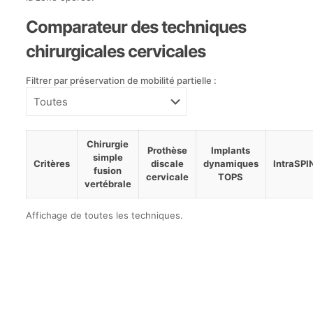
Comparateur des techniques
chirurgicales cervicales
Filtrer par préservation de mobilité partielle :
Chirurgie
Prothèse
Implants
simple
Critères
discale
dynamiques
IntraSPI
fusion
cervicale
TOPS
vertébrale
Tableau
Affichage de toutes les techniques.
comparatif
des
différentes
techniques
chirurgicales
cervicales,
mettant
en