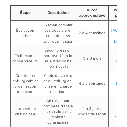
Durée
Parten
Étape
Description
approximative
princi
Examen complet
Cliniq
Évaluation
des dossiers et
TAGMED 
2 à 4 semaines
initiale
consultations
Sylva
pour qualification
Desfor
Décompression
Traitements
neurovertébrale
Cliniq
3 à 6 mois
conservateurs
et autres soins
TAGM
non invasifs
Orientation
Choix du centre
chirurgicale et
et du chirurgien,
4 à 6 semaines
Franch
organisation
prise en charge
du séjour
logistique
Chirurgie par
prothèse discale
Cent
Intervention
1 à 3 jours
cervicale avec
frança
chirurgicale
d’hospitalisation
implants
spécial
dynamiques