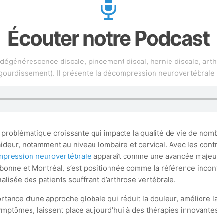
Écouter notre Podcast
(dégénérescence discale, pincement discal, hernie discale, arth
gourdissement). Il présente la décompression neurovertébrale
 problématique croissante qui impacte la qualité de vie de nombr
aideur, notamment au niveau lombaire et cervical. Avec les con
pression neurovertébrale
apparaît comme une avancée majeure,
nne et Montréal, s’est positionnée comme la référence incont
lisée des patients souffrant d’arthrose vertébrale.
tance d’une approche globale qui réduit la douleur, améliore la m
symptômes, laissent place aujourd’hui à des thérapies innovante