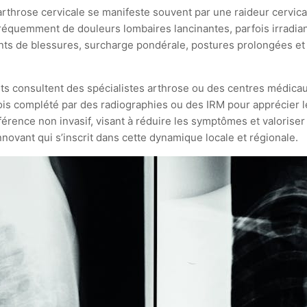
arthrose cervicale se manifeste souvent par une raideur cervical
fréquemment de douleurs lombaires lancinantes, parfois irradia
dents de blessures, surcharge pondérale, postures prolongées et r
ients consultent des spécialistes arthrose ou des centres médi
ois complété par des radiographies ou des IRM pour apprécier 
férence non invasif, visant à réduire les symptômes et valoriser
vant qui s’inscrit dans cette dynamique locale et régionale.