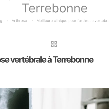
Terrebonne
og
Arthrose
Meilleure clinique pour l’arthrose vertéb
rose vertébrale à Terrebonne