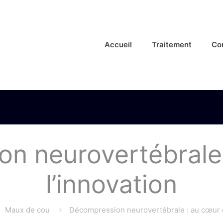
Accueil
Traitement
Co
n neurovertébrale
l’innovation
Maux de cou
Décompression neurovertébrale : au cœur 