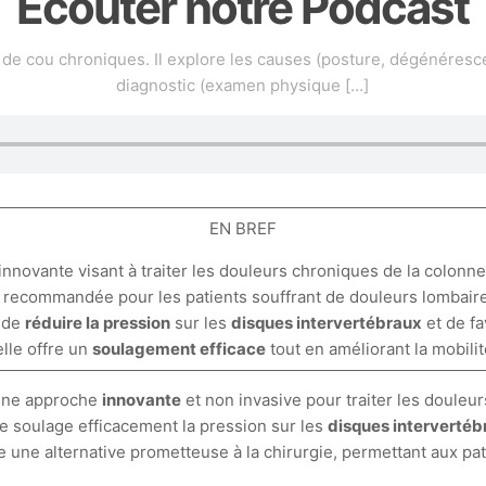
Écouter notre Podcast
de cou chroniques. Il explore les causes (posture, dégénéresc
diagnostic (examen physique
[…]
EN BREF
nnovante visant à traiter les douleurs chroniques de la colonn
nt recommandée pour les patients souffrant de douleurs lombaire
i de
réduire la pression
sur les
disques intervertébraux
et de fa
elle offre un
soulagement efficace
tout en améliorant la mobilit
une approche
innovante
et non invasive pour traiter les douleu
e soulage efficacement la pression sur les
disques intervertéb
 une alternative prometteuse à la chirurgie, permettant aux pati