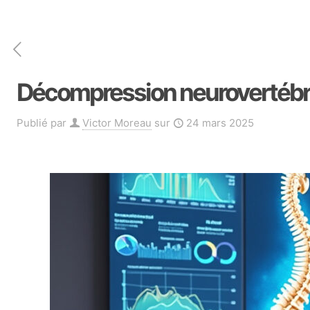
Décompression neurovertébral
Publié par
Victor Moreau
sur
24 mars 2025