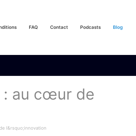
nditions
FAQ
Contact
Podcasts
Blog
 : au cœur de
de l&rsquo;innovation