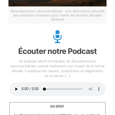
Décompression neurovertébrale : une alternative naturelle
aux solutions invasives pour traiter les hernies discales
sévères
Écouter notre Podcast
Ce podcast décrit la thérapie de décompression
neurovertébrale comme traitement non invasif de la hernie
discale. Il explique les causes, symptômes et diagnostics
de la hernie
[…]
EN BREF
La décompression neurovertébrale
est une méthode