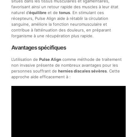
situés dans les tissus musculaires et ligamentaires,
favorisant ainsi un retour rapide des muscles à leur état
naturel d’
équilibre
et de
tonus
. En stimulant ces
récepteurs, Pulse Align aide à rétablir la circulation
sanguine, améliore la fonction neuromusculaire et
contribue à l’atténuation des douleurs, en préparant
l’organisme à une récupération plus rapide.
Avantages spécifiques
L’utilisation de
Pulse Align
comme méthode de traitement
non invasive présente de nombreux avantages pour les
personnes souffrant de
hernies discales sévères
. Cette
approche aide efficacement à :