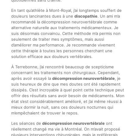
quotidiennes sans crainte.
En tant qu’athlète à Mont-Royal, j’ai longtemps souffert de
douleurs lancinantes dues à une
discopathie
. Un ami m’a
recommandé la décompression neurovertébrale comme
alternative naturelle aux traitements médicamenteux. Je
suis désormais convaincu. Cette méthode m’a permis non
seulement de traiter mes symptômes, mais aussi
d’améliorer ma performance. Je recommande vivement
cette thérapie à toutes les personnes cherchant une
solution efficace aux douleurs vertébrales.
À Terrebonne, j’ai rencontré beaucoup de scepticisme
concernant les traitements non chirurgicaux. Cependant,
après avoir essayé la
décompression neurovertébrale
, je
suis heureux de dire que mes doutes ont été rapidement
dissipés. C’est incroyable à quel point cette technique peut
offrir des résultats sans avoir besoin de médicaments. Mon
état s’est considérablement amélioré, et j’ai même réussi à
mieux dormir la nuit, sans ces douleurs nocturnes qui
m’empêchaient de trouver le repos.
Les séances de
décompression neurovertébrale
ont
réellement changé ma vie à Montréal. On m’avait proposé
plusieurs interventions chirurgicales, mais je préférerais