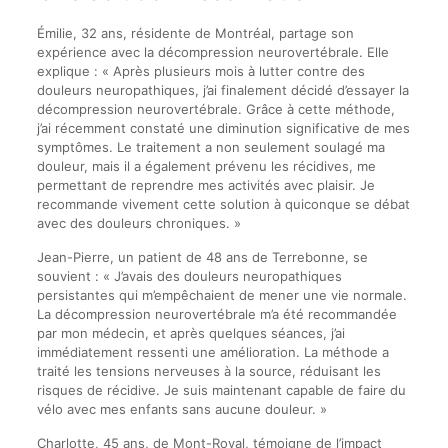
Émilie, 32 ans, résidente de Montréal, partage son
expérience avec la décompression neurovertébrale. Elle
explique : « Après plusieurs mois à lutter contre des
douleurs neuropathiques, j’ai finalement décidé d’essayer la
décompression neurovertébrale. Grâce à cette méthode,
j’ai récemment constaté une diminution significative de mes
symptômes. Le traitement a non seulement soulagé ma
douleur, mais il a également prévenu les récidives, me
permettant de reprendre mes activités avec plaisir. Je
recommande vivement cette solution à quiconque se débat
avec des douleurs chroniques. »
Jean-Pierre, un patient de 48 ans de Terrebonne, se
souvient : « J’avais des douleurs neuropathiques
persistantes qui m’empêchaient de mener une vie normale.
La décompression neurovertébrale m’a été recommandée
par mon médecin, et après quelques séances, j’ai
immédiatement ressenti une amélioration. La méthode a
traité les tensions nerveuses à la source, réduisant les
risques de récidive. Je suis maintenant capable de faire du
vélo avec mes enfants sans aucune douleur. »
Charlotte, 45 ans, de Mont-Royal, témoigne de l’impact