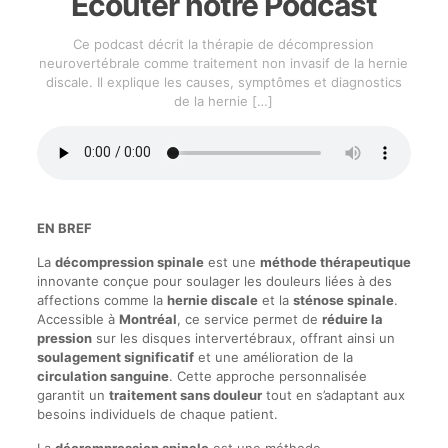
Écouter notre Podcast
Ce podcast décrit la thérapie de décompression
neurovertébrale comme traitement non invasif de la hernie
discale. Il explique les causes, symptômes et diagnostics
de la hernie
[…]
EN BREF
La
décompression spinale
est une
méthode thérapeutique
innovante conçue pour soulager les douleurs liées à des
affections comme la
hernie discale
et la
sténose spinale
.
Accessible à
Montréal
, ce service permet de
réduire la
pression
sur les disques intervertébraux, offrant ainsi un
soulagement significatif
et une amélioration de la
circulation sanguine
. Cette approche personnalisée
garantit un
traitement sans douleur
tout en s’adaptant aux
besoins individuels de chaque patient.
La
décrompression spinale
est une méthode