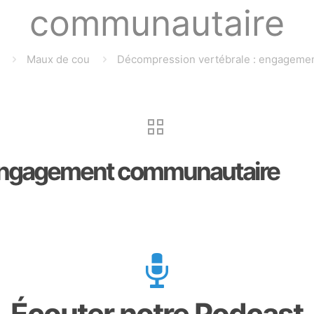
communautaire
Maux de cou
Décompression vertébrale : engageme
 engagement communautaire
Écouter notre Podcast