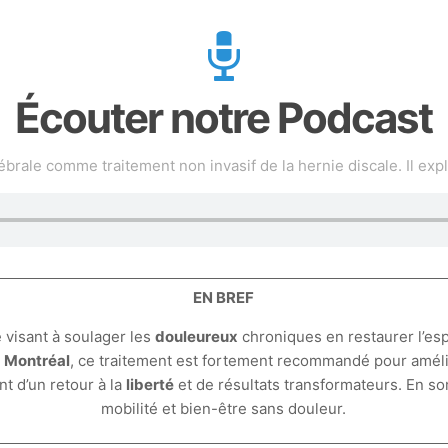
Écouter notre Podcast
rale comme traitement non invasif de la hernie discale. Il exp
EN BREF
 visant à soulager les
douleureux
chroniques en restaurer l’es
À
Montréal
, ce traitement est fortement recommandé pour amélio
t d’un retour à la
liberté
et de résultats transformateurs. En s
mobilité et bien-être sans douleur.