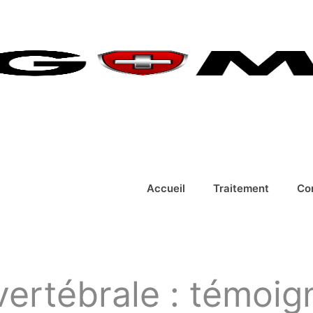
Accueil
Traitement
Co
ertébrale : témoig