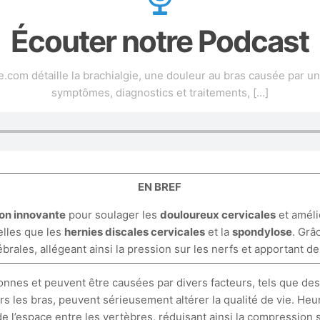
Écouter notre Podcast
om détaille la brachialgie, une douleur au bras causée par une
symptômes, diagnostics et traitements,
[…]
EN BREF
ion innovante
pour soulager les
douloureux cervicales
et améli
elles que les
hernies discales cervicales
et la
spondylose
. Grâ
ébrales, allégeant ainsi la pression sur les nerfs et apportant d
nnes et peuvent être causées par divers facteurs, tels que de
ers les bras, peuvent sérieusement altérer la qualité de vie. He
 l’espace entre les vertèbres, réduisant ainsi la compression su