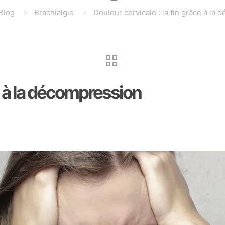
Blog
Brachialgie
Douleur cervicale : la fin grâce à la
ce à la décompression