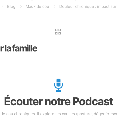
Blog
Maux de cou
Douleur chronique : impact sur 
 la famille
Écouter notre Podcast
de cou chroniques. Il explore les causes (posture, dégénéresc