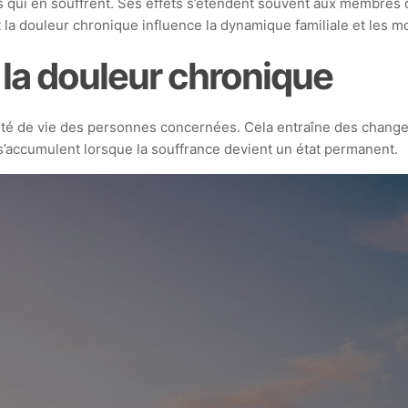
 qui en souffrent. Ses effets s’étendent souvent aux membres d
 douleur chronique influence la dynamique familiale et les mo
la douleur chronique
alité de vie des personnes concernées. Cela entraîne des chang
é s’accumulent lorsque la souffrance devient un état permanent.