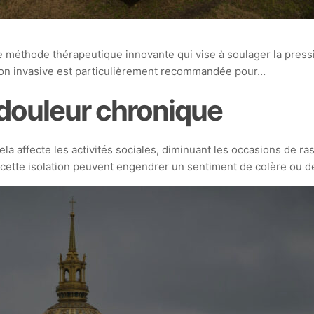
méthode thérapeutique innovante qui vise à soulager la pression
 non invasive est particulièrement recommandée pour…
a douleur chronique
ela affecte les activités sociales, diminuant les occasions de 
ette isolation peuvent engendrer un sentiment de colère ou de