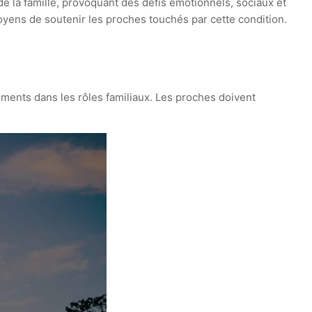
e la famille, provoquant des défis émotionnels, sociaux et
yens de soutenir les proches touchés par cette condition.
ements dans les rôles familiaux. Les proches doivent