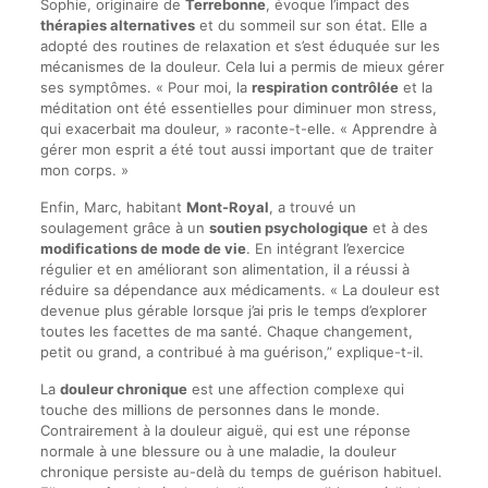
Sophie, originaire de
Terrebonne
, évoque l’impact des
thérapies alternatives
et du sommeil sur son état. Elle a
adopté des routines de relaxation et s’est éduquée sur les
mécanismes de la douleur. Cela lui a permis de mieux gérer
ses symptômes. « Pour moi, la
respiration contrôlée
et la
méditation ont été essentielles pour diminuer mon stress,
qui exacerbait ma douleur, » raconte-t-elle. « Apprendre à
gérer mon esprit a été tout aussi important que de traiter
mon corps. »
Enfin, Marc, habitant
Mont-Royal
, a trouvé un
soulagement grâce à un
soutien psychologique
et à des
modifications de mode de vie
. En intégrant l’exercice
régulier et en améliorant son alimentation, il a réussi à
réduire sa dépendance aux médicaments. « La douleur est
devenue plus gérable lorsque j’ai pris le temps d’explorer
toutes les facettes de ma santé. Chaque changement,
petit ou grand, a contribué à ma guérison,” explique-t-il.
La
douleur chronique
est une affection complexe qui
touche des millions de personnes dans le monde.
Contrairement à la douleur aiguë, qui est une réponse
normale à une blessure ou à une maladie, la douleur
chronique persiste au-delà du temps de guérison habituel.