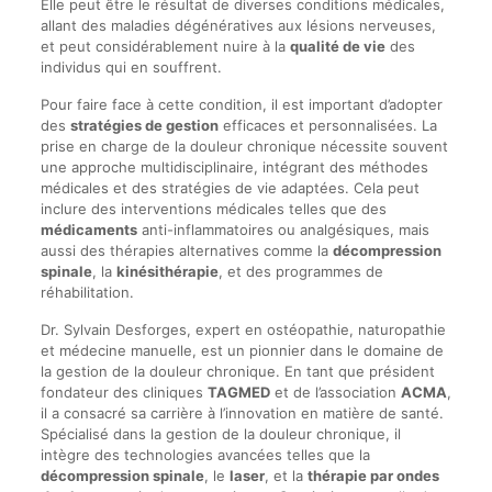
Elle peut être le résultat de diverses conditions médicales,
allant des maladies dégénératives aux lésions nerveuses,
et peut considérablement nuire à la
qualité de vie
des
individus qui en souffrent.
Pour faire face à cette condition, il est important d’adopter
des
stratégies de gestion
efficaces et personnalisées. La
prise en charge de la douleur chronique nécessite souvent
une approche multidisciplinaire, intégrant des méthodes
médicales et des stratégies de vie adaptées. Cela peut
inclure des interventions médicales telles que des
médicaments
anti-inflammatoires ou analgésiques, mais
aussi des thérapies alternatives comme la
décompression
spinale
, la
kinésithérapie
, et des programmes de
réhabilitation.
Dr. Sylvain Desforges, expert en ostéopathie, naturopathie
et médecine manuelle, est un pionnier dans le domaine de
la gestion de la douleur chronique. En tant que président
fondateur des cliniques
TAGMED
et de l’association
ACMA
,
il a consacré sa carrière à l’innovation en matière de santé.
Spécialisé dans la gestion de la douleur chronique, il
intègre des technologies avancées telles que la
décompression spinale
, le
laser
, et la
thérapie par ondes