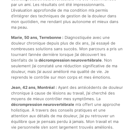
par un ami. Les résultats ont été impressionnants.
L’évaluation approfondie de ma condition m’a permis
d’intégrer des techniques de gestion de la douleur dans
mon quotidien, me rendant plus autonome et mieux dans
ma peau.
Marie, 50 ans, Terrebonne :
Diagnostiquée avec une
douleur chronique depuis plus de dix ans, j’ai essayé de
nombreuses solutions sans succès. Mon parcours a pris un
tournant l’année dernière lorsque j’ai découvert les
bienfaits de la
décrompression neurovertébrale
. Non
seulement j’ai constaté une réduction significative de ma
douleur, mais j’ai aussi amélioré ma qualité de vie. Je
reprends le contrôle sur mon corps et mes émotions.
Jean, 42 ans, Montréal :
Ayant des antécédents de douleur
chronique à cause de lésions au travail, j’ai cherché des
moyens de mieux contrôler mes symptômes. La
décrompression neurovertébrale
m’a offert une approche
holistique. À travers des conseils pratiques et une
attention aux détails de ma douleur, j’ai pu retrouver un
équilibre que je pensais perdu à jamais. Mon travail et ma
vie personnelle s’en sont largement trouvés améliorés.