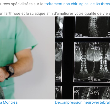
urces spécialisées sur le
traitement non chirurgical de l’arthro
 à Montréal
Décompression neurovertébrale 