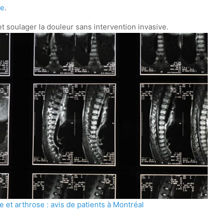
se
.
et arthrose : avis de patients à Montréal