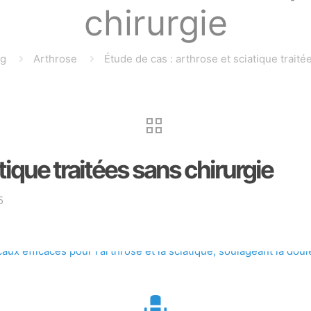
chirurgie
og
Arthrose
Étude de cas : arthrose et sciatique traité
tique traitées sans chirurgie
5