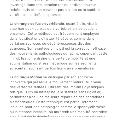
l’avantage d’une récupération rapide et d’une douleur
limitée, mais elle ne convient pas aux cas où la stabilité
vertébrale est déjà compromise.
La chirurgie de fusion vertébrale
, quant à elle, vise à
stabiliser deux ou plusieurs vertèbres en les soudant
ensemble. Cette méthode est fréquemment employée
dans les situations d’instabilité sévère, comme dans
certaines scolioses ou dégénérescences discales
avancées. Son avantage principal est la correction efficace
des mouvements pathologiques du rachis, cependant cette
immobilisation entraîne une perte de mobilité et une
augmentation du stress mécanique sur les segments
adjacents, favorisant parfois leur usure prématurée.
La chirurgie Motion
se distingue par son approche
innovante qui préserve le mouvement naturel au niveau
des vertèbres traitées. Utilisant des implants dynamiques
tels que TOPS ou Intraspine, elle stabilise sans rigidifier,
permettant ainsi une meilleure répartition des contraintes
biomécaniques. Cette technique est particulièrement
indiquée pour des pathologies comme le spondylolisthésis
ou la sténose lombaire, où maintenir une mobilité contrôlée
aide à réduire la dégénérescence des segments adjacents