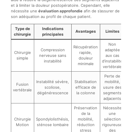
et à limiter la douleur postopératoire. Cependant, elle
nécessite une
évaluation approfondie
afin de s’assurer de
son adéquation au profil de chaque patient.
Type de
Indications
Avantages
Limites
chirurgie
principales
Non
Récupération
Compression
adaptée
Chirurgie
rapide,
nerveuse sans
aux cas
simple
douleur
instabilité
d’instabilité
minimale
vertébrale
Perte de
Instabilité sévère,
Stabilisation
mobilité,
Fusion
scoliose,
efficace de
usure des
vertébrale
dégénérescence
la colonne
segments
adjacents
Préservation
Nécessite
de la
une
Chirurgie
Spondylolisthésis,
mobilité,
sélection
Motion
sténose lombaire
réduction
rigoureuse
stress
des