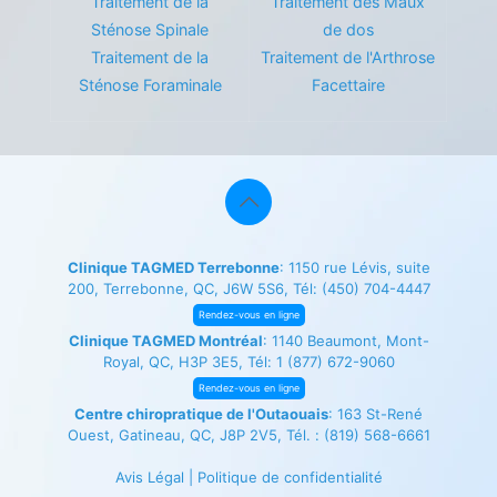
Traitement de la
Traitement des Maux
Sténose Spinale
de dos
Traitement de la
Traitement de l'Arthrose
Sténose Foraminale
Facettaire
Clinique TAGMED Terrebonne
: 1150 rue Lévis, suite
200, Terrebonne, QC, J6W 5S6, Tél:
(450) 704-4447
Rendez-vous en ligne
Clinique TAGMED Montréal
: 1140 Beaumont, Mont-
Royal, QC, H3P 3E5, Tél:
1 (877) 672-9060
Rendez-vous en ligne
Centre chiropratique de l'Outaouais
: 163 St-René
Ouest, Gatineau, QC, J8P 2V5, Tél. :
(819) 568-6661
Avis Légal
|
Politique de confidentialité