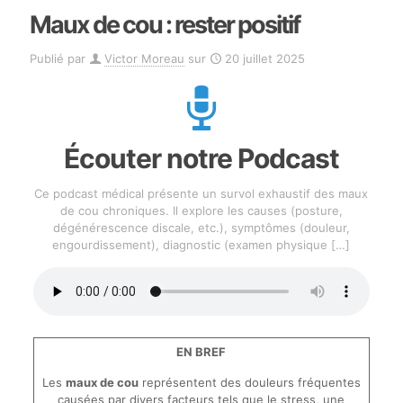
Maux de cou : rester positif
Publié par
Victor Moreau
sur
20 juillet 2025
Écouter notre Podcast
Ce podcast médical présente un survol exhaustif des maux
de cou chroniques. Il explore les causes (posture,
dégénérescence discale, etc.), symptômes (douleur,
engourdissement), diagnostic (examen physique
[…]
EN BREF
Les
maux de cou
représentent des douleurs fréquentes
causées par divers facteurs tels que le stress, une