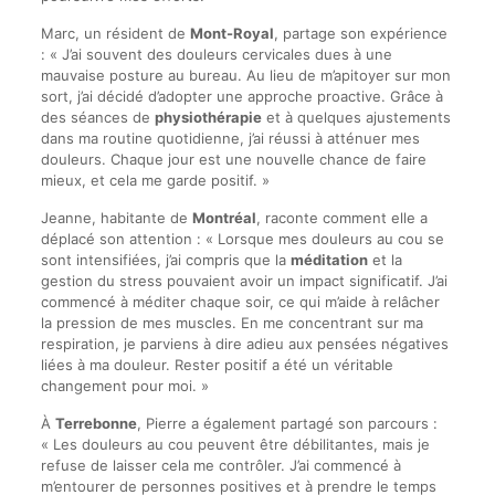
Marc, un résident de
Mont-Royal
, partage son expérience
: « J’ai souvent des douleurs cervicales dues à une
mauvaise posture au bureau. Au lieu de m’apitoyer sur mon
sort, j’ai décidé d’adopter une approche proactive. Grâce à
des séances de
physiothérapie
et à quelques ajustements
dans ma routine quotidienne, j’ai réussi à atténuer mes
douleurs. Chaque jour est une nouvelle chance de faire
mieux, et cela me garde positif. »
Jeanne, habitante de
Montréal
, raconte comment elle a
déplacé son attention : « Lorsque mes douleurs au cou se
sont intensifiées, j’ai compris que la
méditation
et la
gestion du stress pouvaient avoir un impact significatif. J’ai
commencé à méditer chaque soir, ce qui m’aide à relâcher
la pression de mes muscles. En me concentrant sur ma
respiration, je parviens à dire adieu aux pensées négatives
liées à ma douleur. Rester positif a été un véritable
changement pour moi. »
À
Terrebonne
, Pierre a également partagé son parcours :
« Les douleurs au cou peuvent être débilitantes, mais je
refuse de laisser cela me contrôler. J’ai commencé à
m’entourer de personnes positives et à prendre le temps