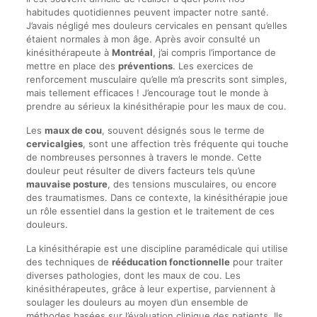
habitudes quotidiennes peuvent impacter notre santé.
J’avais négligé mes douleurs cervicales en pensant qu’elles
étaient normales à mon âge. Après avoir consulté un
kinésithérapeute à
Montréal
, j’ai compris l’importance de
mettre en place des
préventions
. Les exercices de
renforcement musculaire qu’elle m’a prescrits sont simples,
mais tellement efficaces ! J’encourage tout le monde à
prendre au sérieux la kinésithérapie pour les maux de cou.
Les
maux de cou
, souvent désignés sous le terme de
cervicalgies
, sont une affection très fréquente qui touche
de nombreuses personnes à travers le monde. Cette
douleur peut résulter de divers facteurs tels qu’une
mauvaise posture
, des tensions musculaires, ou encore
des traumatismes. Dans ce contexte, la kinésithérapie joue
un rôle essentiel dans la gestion et le traitement de ces
douleurs.
La kinésithérapie est une discipline paramédicale qui utilise
des techniques de
rééducation fonctionnelle
pour traiter
diverses pathologies, dont les maux de cou. Les
kinésithérapeutes, grâce à leur expertise, parviennent à
soulager les douleurs au moyen d’un ensemble de
méthodes basées sur l’évaluation clinique des patients. Ils