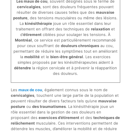
Les maux de cou
, souvent désignés sous le terme de
cervicalgies
, sont des douleurs fréquentes pouvant
résulter de diverses causes telles que des
mauvaise
posture
, des tensions musculaires ou même des lésions.
La
kinésithérapie
joue un rôle essentiel dans leur
traitement en offrant des techniques de
relaxation
et
d’
étirement
ciblées pour soulager les tensions. À
Montréal
, ce service est particulièrement recommandé
pour ceux souffrant de
douleurs chroniques
au cou,
permettant de réduire les symptômes tout en améliorant
la
mobilité
et le
bien-être général
. Les exercices
simples proposés par les kinésithérapeutes aident à
détendre
la région cervicale et à prévenir la réapparition
des douleurs.
Les
maux de cou
, également connus sous le nom de
cervicalgies
, touchent une large partie de la population et
peuvent résulter de divers facteurs tels qu’une
mauvaise
posture
ou
des traumatismes
. La kinésithérapie joue un
rôle essentiel dans la gestion de ces douleurs en
proposant des
exercices d’étirement
et des
techniques de
relâchement
musculaire. Ces interventions permettent de
détendre les muscles, d’améliorer la mobilité et de réduire