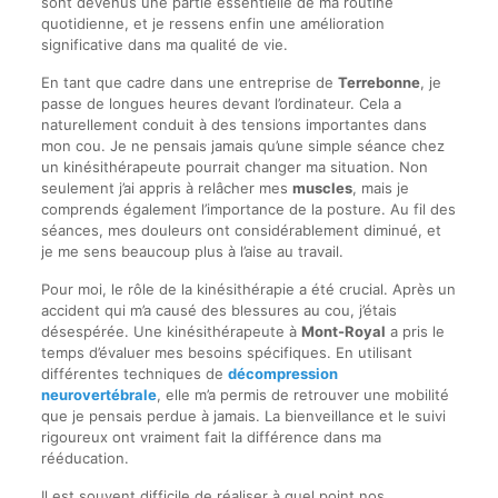
sont devenus une partie essentielle de ma routine
quotidienne, et je ressens enfin une amélioration
significative dans ma qualité de vie.
En tant que cadre dans une entreprise de
Terrebonne
, je
passe de longues heures devant l’ordinateur. Cela a
naturellement conduit à des tensions importantes dans
mon cou. Je ne pensais jamais qu’une simple séance chez
un kinésithérapeute pourrait changer ma situation. Non
seulement j’ai appris à relâcher mes
muscles
, mais je
comprends également l’importance de la posture. Au fil des
séances, mes douleurs ont considérablement diminué, et
je me sens beaucoup plus à l’aise au travail.
Pour moi, le rôle de la kinésithérapie a été crucial. Après un
accident qui m’a causé des blessures au cou, j’étais
désespérée. Une kinésithérapeute à
Mont-Royal
a pris le
temps d’évaluer mes besoins spécifiques. En utilisant
différentes techniques de
décompression
neurovertébrale
, elle m’a permis de retrouver une mobilité
que je pensais perdue à jamais. La bienveillance et le suivi
rigoureux ont vraiment fait la différence dans ma
rééducation.
Il est souvent difficile de réaliser à quel point nos