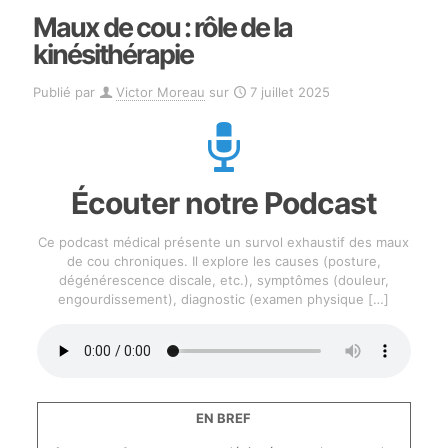
Maux de cou : rôle de la
kinésithérapie
Publié par
Victor Moreau
sur
7 juillet 2025
Écouter notre Podcast
Ce podcast médical présente un survol exhaustif des maux
de cou chroniques. Il explore les causes (posture,
dégénérescence discale, etc.), symptômes (douleur,
engourdissement), diagnostic (examen physique
[…]
EN BREF