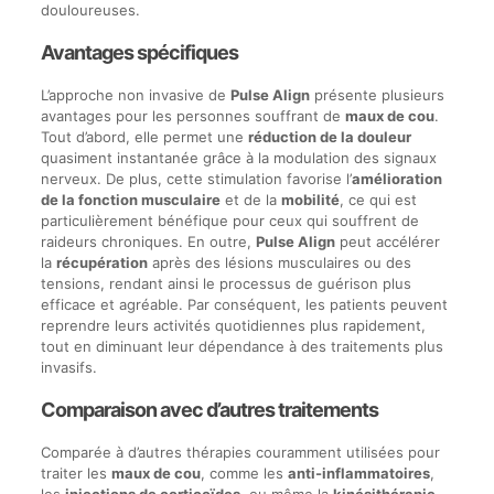
douloureuses.
Avantages spécifiques
L’approche non invasive de
Pulse Align
présente plusieurs
avantages pour les personnes souffrant de
maux de cou
.
Tout d’abord, elle permet une
réduction de la douleur
quasiment instantanée grâce à la modulation des signaux
nerveux. De plus, cette stimulation favorise l’
amélioration
de la fonction musculaire
et de la
mobilité
, ce qui est
particulièrement bénéfique pour ceux qui souffrent de
raideurs chroniques. En outre,
Pulse Align
peut accélérer
la
récupération
après des lésions musculaires ou des
tensions, rendant ainsi le processus de guérison plus
efficace et agréable. Par conséquent, les patients peuvent
reprendre leurs activités quotidiennes plus rapidement,
tout en diminuant leur dépendance à des traitements plus
invasifs.
Comparaison avec d’autres traitements
Comparée à d’autres thérapies couramment utilisées pour
traiter les
maux de cou
, comme les
anti-inflammatoires
,
les
injections de corticoïdes
, ou même la
kinésithérapie