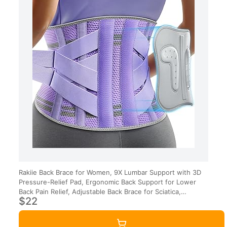
Rakiie Back Brace for Women, 9X Lumbar Support with 3D
Pressure-Relief Pad, Ergonomic Back Support for Lower
Back Pain Relief, Adjustable Back Brace for Sciatica,
$22
Herniated Disc, Purple Size L (Waist: 39.4"-45.3")