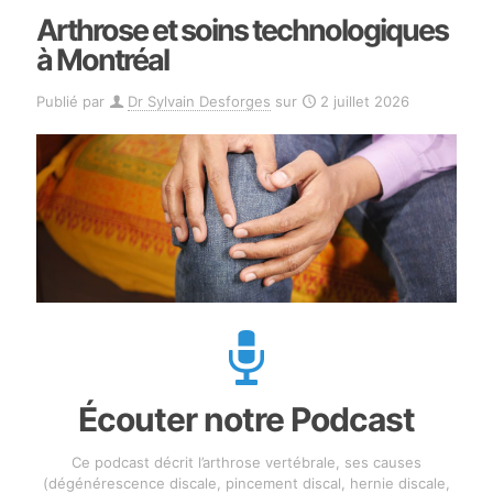
Arthrose et soins technologiques
à Montréal
Publié par
Dr Sylvain Desforges
sur
2 juillet 2026
Écouter notre Podcast
Ce podcast décrit l’arthrose vertébrale, ses causes
(dégénérescence discale, pincement discal, hernie discale,