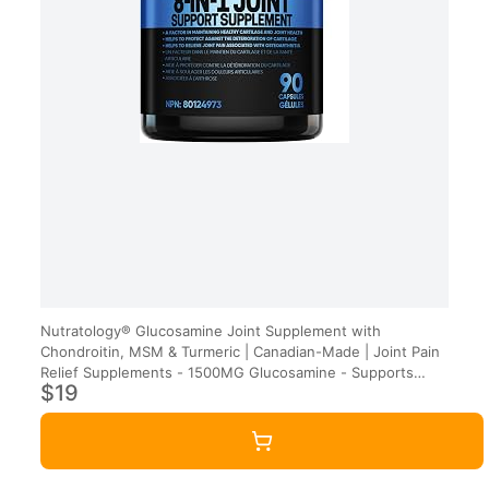
Nutratology® Glucosamine Joint Supplement with
Chondroitin, MSM & Turmeric | Canadian-Made | Joint Pain
Relief Supplements - 1500MG Glucosamine - Supports
$19
Healthy Joints & Cartilage - 90 Capsules