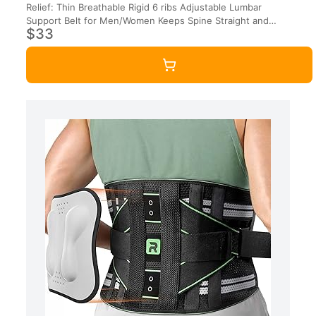
Relief: Thin Breathable Rigid 6 ribs Adjustable Lumbar
Support Belt for Men/Women Keeps Spine Straight and
$33
Safe – Large