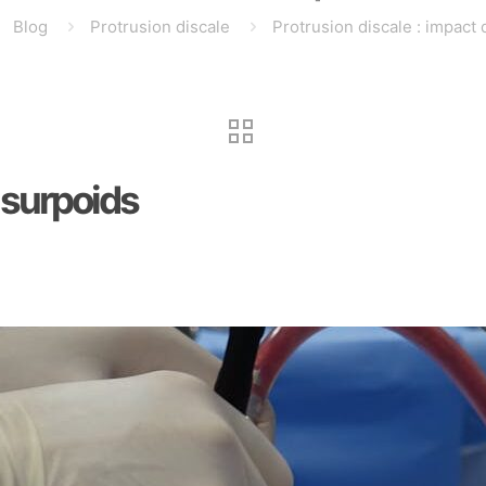
Blog
Protrusion discale
Protrusion discale : impact
 surpoids