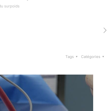
 du surpoids
Tags
Catégories