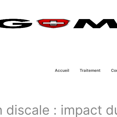
Accueil
Traitement
Co
n discale : impact d